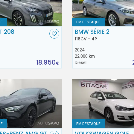
UE
EM DESTAQUE
T 208
BMW SÉRIE 2
116CV - 4P
2024
22.000 km
18.950
Diesel
€
UE
EM DESTAQUE
ES-BENZ AMG GT
VOLKSWAGEN GOLF