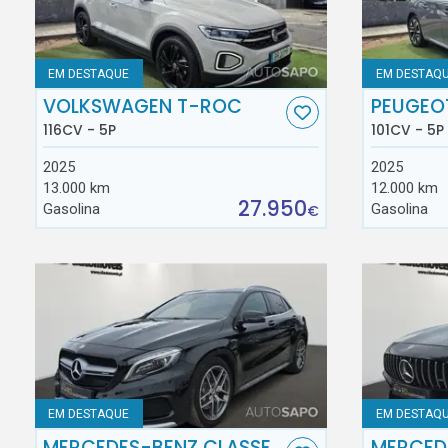
EM DESTAQUE
EM DESTAQ
VOLKSWAGEN T-ROC
PEUGEO
116CV - 5P
101CV - 5P
2025
2025
13.000 km
12.000 km
27.950
Gasolina
Gasolina
€
EM DESTAQUE
EM DESTAQ
MERCEDES-BENZ CLASSE
MERCED