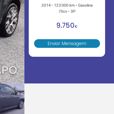
2014
123.000 km
Gasolina
70cv
3P
9.750
€
Enviar Mensagem