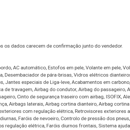
dos os dados carecem de confirmação junto do vendedor.
rdo, AC automático, Estofos em pele, Volante em pele, Vo
va, Desembaciador de pára-brisas, Vidros elétricos dianteir
ções, Jantes especiais de Liga-leve, Acabamentos em carbono
ica de travagem, Airbag do condutor, Airbag do passageiro, 
ssageiro, Cinto de segurança traseiro com airbag, ISOFIX, Al
, Airbags laterais, Airbag cortina dianteiro, Airbag cortina 
 exteriores com regulação elétrica, Retrovisores exteriores 
 diurnas, Faróis de nevoeiro, Controlo de pressão dos pneus
s regulação elétrica, Faróis diurnos frontais, Sistema ajud