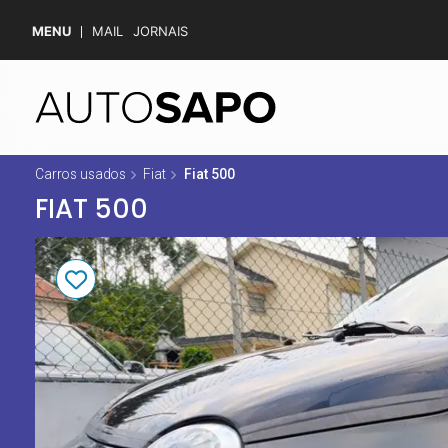
MENU
MAIL
JORNAIS
Carros usados
Fiat
Fiat 500
FIAT 500