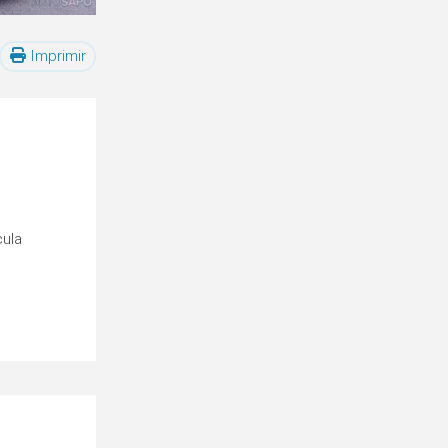
Imprimir
cula
o