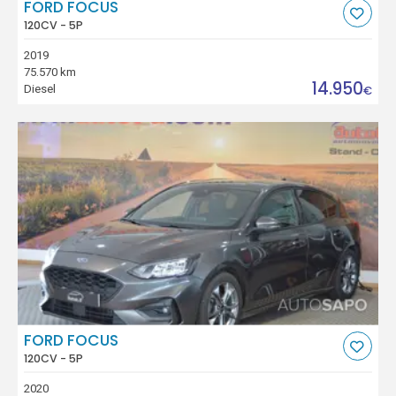
FORD FOCUS
120CV - 5P
2019
75.570 km
14.950
Diesel
€
FORD FOCUS
120CV - 5P
2020