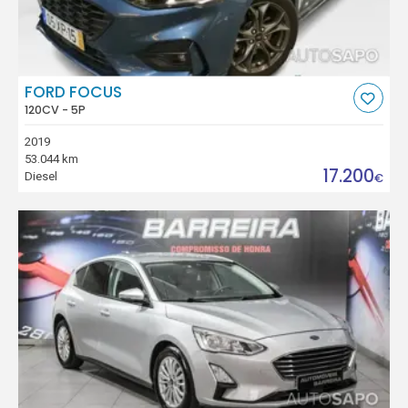
FORD FOCUS
120CV - 5P
2019
53.044 km
17.200
Diesel
€