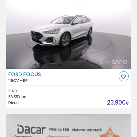
FORD FOCUS
115CV - 5P
2023
58.553 km
23.900
Diesel
€