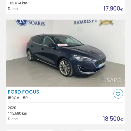
105.814 km
17.900
Diesel
€
FORD FOCUS
150CV - 5P
2020
115.680 km
18.500
Diesel
€