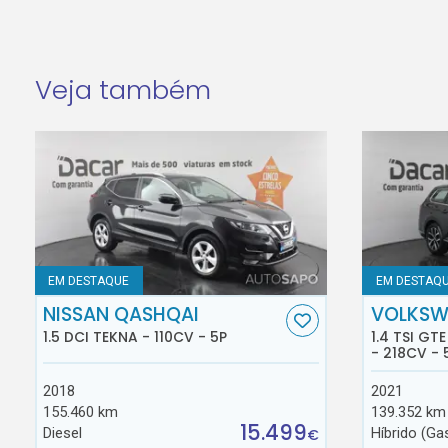
Veja também
EM DESTAQUE
EM DESTAQ
NISSAN QASHQAI
VOLKSW
1.5 DCI TEKNA - 110CV - 5P
1.4 TSI GT
- 218CV - 
2018
2021
155.460 km
139.352 km
15.499
Diesel
Híbrido (Ga
€