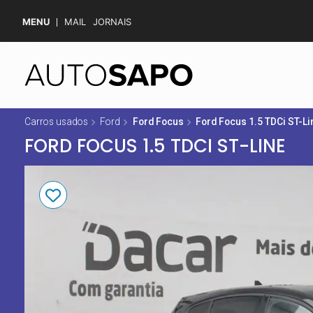
MENU
MAIL
JORNAIS
Carros usados
Ford
Ford Focus
Ford Focus 1.5 TDCi ST-Li
FORD FOCUS 1.5 TDCI ST-LINE