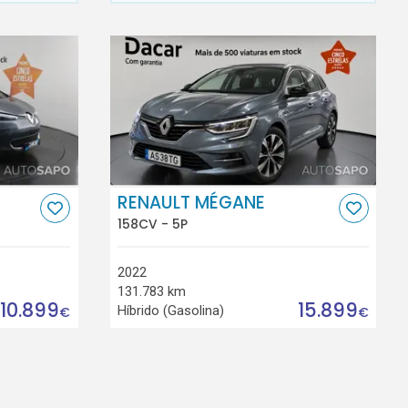
RENAULT MÉGANE
158CV - 5P
2022
131.783 km
10.899
15.899
Híbrido (Gasolina)
€
€