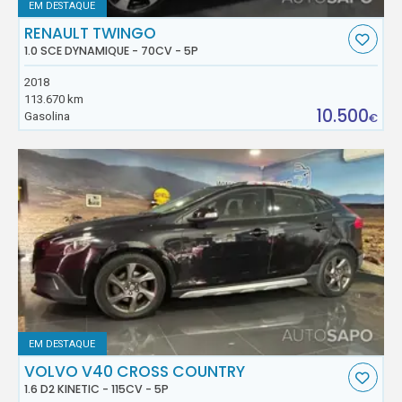
EM DESTAQUE
RENAULT TWINGO
1.0 SCE DYNAMIQUE - 70CV - 5P
2018
113.670 km
10.500
Gasolina
€
EM DESTAQUE
VOLVO V40 CROSS COUNTRY
1.6 D2 KINETIC - 115CV - 5P