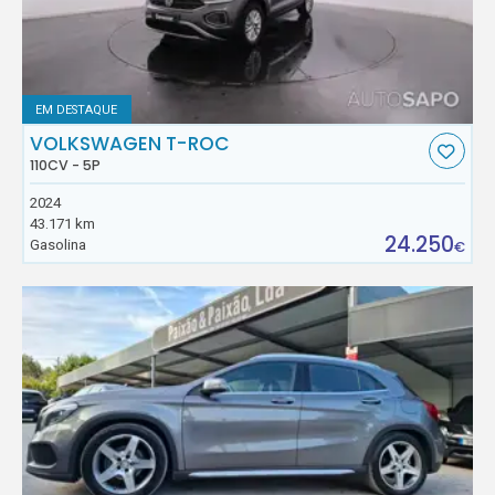
EM DESTAQUE
VOLKSWAGEN T-ROC
110CV - 5P
2024
43.171 km
24.250
Gasolina
€