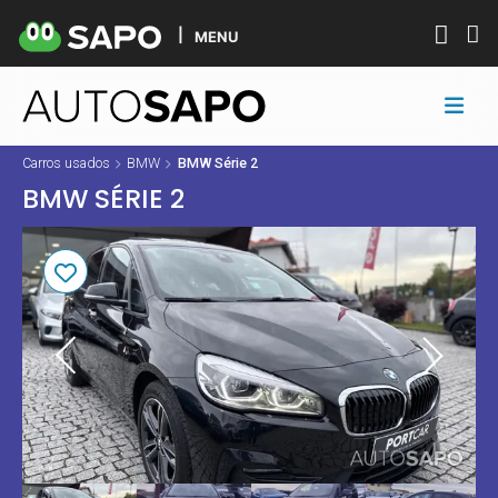
MENU
Carros usados
BMW
BMW Série 2
BMW SÉRIE 2