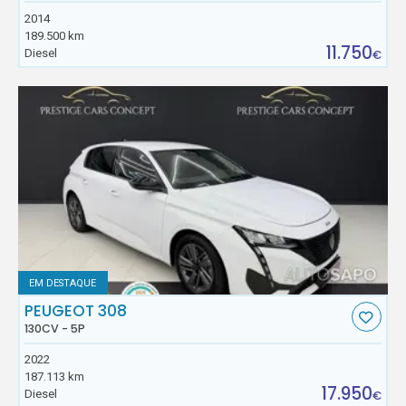
2014
189.500 km
11.750
Diesel
€
EM DESTAQUE
PEUGEOT 308
130CV - 5P
2022
187.113 km
17.950
Diesel
€