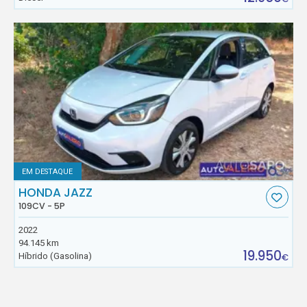
EM DESTAQUE
HONDA JAZZ
109CV - 5P
2022
94.145 km
19.950
Híbrido (Gasolina)
€