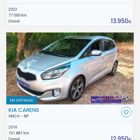
2022
77.000 km
13.950
Diesel
€
EM DESTAQUE
KIA CARENS
141CV - 5P
2016
131.881 km
12.950
Diesel
€