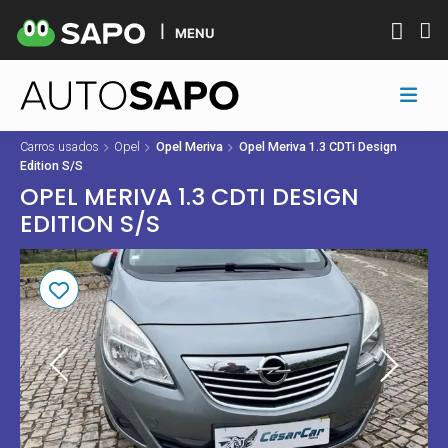
MENU
Carros usados
Opel
Opel Meriva
Opel Meriva 1.3 CDTi Design
Edition S/S
OPEL MERIVA 1.3 CDTI DESIGN
EDITION S/S