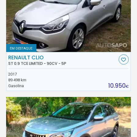
EM DESTAQUE
RENAULT CLIO
ST 0.9 TCE LIMITED - 90CV - 5P
2017
89.498 km
10.950
Gasolina
€