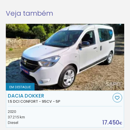
Veja também
EM DESTAQUE
DACIA DOKKER
1.5 DCI CONFORT - 95CV - 5P
2020
37.215 km
17.450
Diesel
€