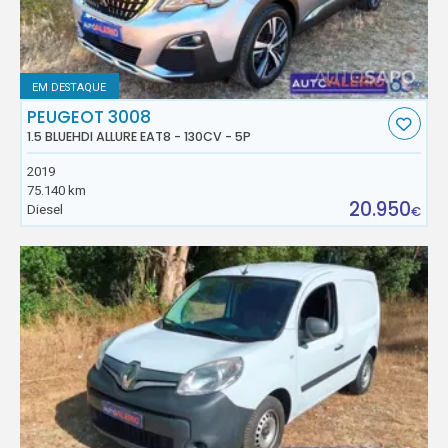
EM DESTAQUE
PEUGEOT 3008
1.5 BLUEHDI ALLURE EAT8 - 130CV - 5P
2019
75.140 km
20.950
Diesel
€