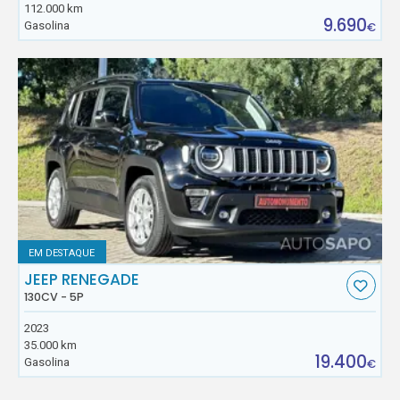
112.000 km
9.690
Gasolina
€
EM DESTAQUE
JEEP RENEGADE
130CV - 5P
2023
35.000 km
19.400
Gasolina
€