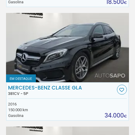
18.500
Gasolina
€
EM DESTAQUE
MERCEDES-BENZ CLASSE GLA
381CV - 5P
2016
150.000 km
34.000
Gasolina
€