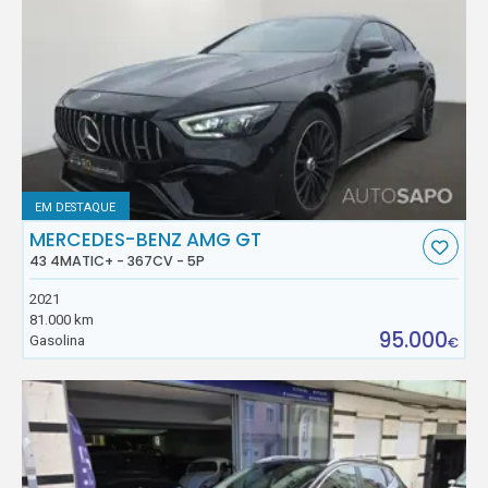
EM DESTAQUE
MERCEDES-BENZ AMG GT
43 4MATIC+ - 367CV - 5P
2021
81.000 km
95.000
Gasolina
€