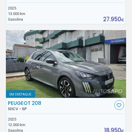
2025
13.000 km
27.950
Gasolina
€
EM DESTAQUE
PEUGEOT 208
101CV - 5P
2025
12.000 km
18.950
Gasolina
€