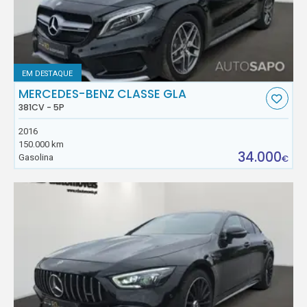
EM DESTAQUE
MERCEDES-BENZ CLASSE GLA
381CV - 5P
2016
150.000 km
34.000
Gasolina
€