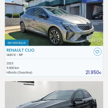
EM DESTAQUE
RENAULT CLIO
143CV - 5P
2025
9.000 km
21.950
Híbrido (Gasolina)
€