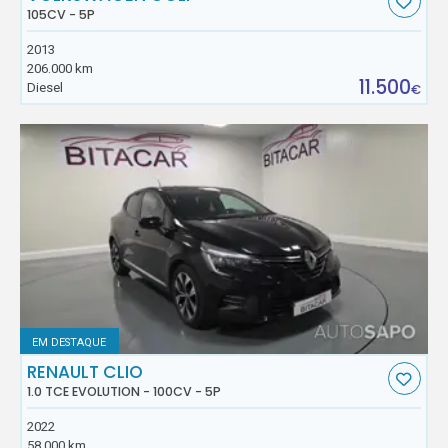
105CV - 5P
2013
206.000 km
11.500
Diesel
€
EM DESTAQUE
RENAULT CLIO
1.0 TCE EVOLUTION - 100CV - 5P
2022
58.000 km