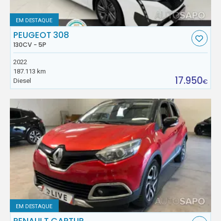
EM DESTAQUE
PEUGEOT 308
130CV - 5P
2022
187.113 km
17.950
Diesel
€
EM DESTAQUE