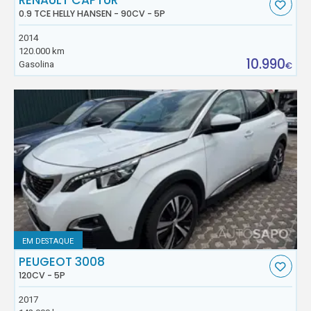
RENAULT CAPTUR
0.9 TCE HELLY HANSEN - 90CV - 5P
2014
120.000 km
10.990
Gasolina
€
EM DESTAQUE
PEUGEOT 3008
120CV - 5P
2017