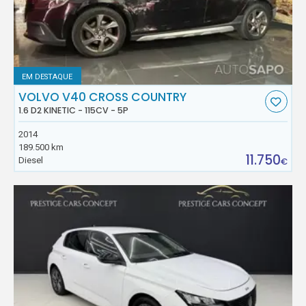
EM DESTAQUE
VOLVO V40 CROSS COUNTRY
1.6 D2 KINETIC - 115CV - 5P
2014
189.500 km
11.750
Diesel
€