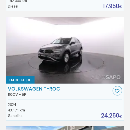
142.000 km
17.950
Diesel
€
EM DESTAQUE
VOLKSWAGEN T-ROC
110CV - 5P
2024
43.171 km
24.250
Gasolina
€