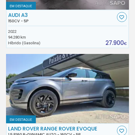
EM DESTAQUE
AUDI A3
150CV - 5P
2022
94.280 km
27.900
Híbrido (Gasolina)
€
EM DESTAQUE
LAND ROVER RANGE ROVER EVOQUE
1.5 P160 R-DYNAMIC AUTO - 160CV - 5P