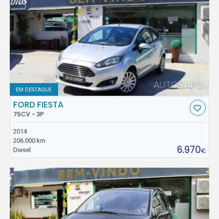
EM DESTAQUE
FORD FIESTA
75CV - 3P
2014
206.000 km
6.970
Diesel
€