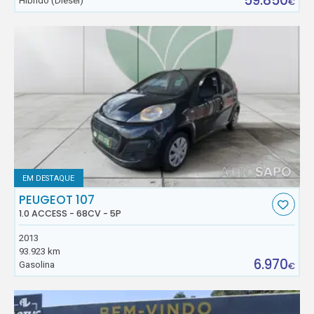
59.850
Híbrido (Diesel)
€
EM DESTAQUE
PEUGEOT 107
1.0 ACCESS - 68CV - 5P
2013
93.923 km
6.970
Gasolina
€