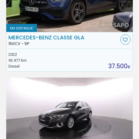
EM DESTAQUE
MERCEDES-BENZ CLASSE GLA
150CV - 5P
2022
93.477 km
37.500
Diesel
€