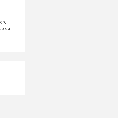
ço,
co de