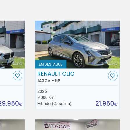
EM DESTAQUE
RENAULT CLIO
143CV - 5P
2025
9.000 km
29.950
21.950
Híbrido (Gasolina)
€
€