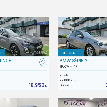
UE
EM DESTAQUE
T 208
BMW SÉRIE 2
116CV - 4P
2024
22.000 km
18.950
Diesel
€