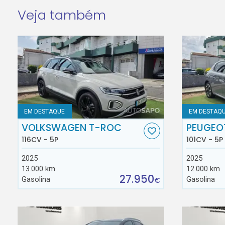
Veja também
EM DESTAQUE
EM DESTAQ
VOLKSWAGEN T-ROC
PEUGEO
116CV - 5P
101CV - 5P
2025
2025
13.000 km
12.000 km
27.950
Gasolina
Gasolina
€