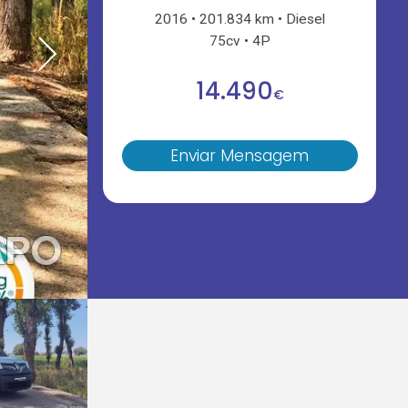
2016
201.834 km
Diesel
75cv
4P
14.490
€
Enviar Mensagem