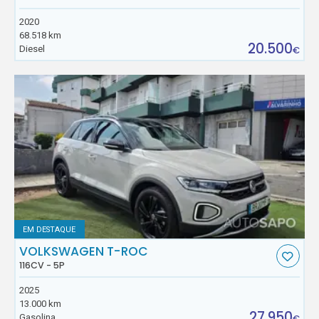
2020
68.518 km
20.500
Diesel
€
EM DESTAQUE
VOLKSWAGEN T-ROC
116CV - 5P
2025
13.000 km
27.950
Gasolina
€