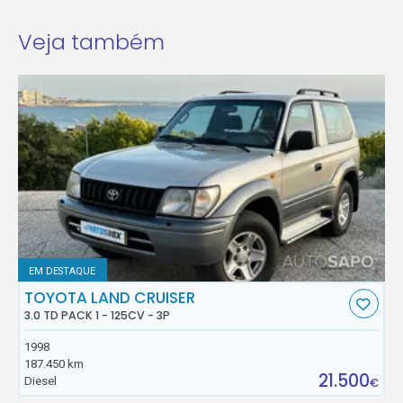
Veja também
EM DESTAQUE
TOYOTA LAND CRUISER
3.0 TD PACK 1 - 125CV - 3P
1998
187.450 km
21.500
Diesel
€