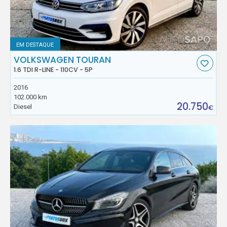
EM DESTAQUE
VOLKSWAGEN TOURAN
1.6 TDI R-LINE - 110CV - 5P
2016
102.000 km
20.750
Diesel
€