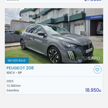
EM DESTAQUE
PEUGEOT 208
101CV - 5P
2025
12.000 km
18.950
Gasolina
€