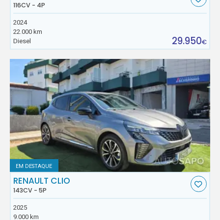
116CV - 4P
2024
22.000 km
29.950
Diesel
€
EM DESTAQUE
RENAULT CLIO
143CV - 5P
2025
9.000 km