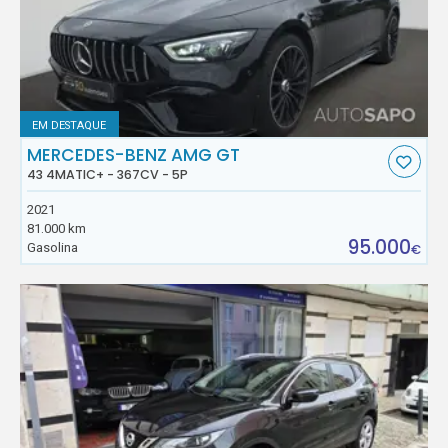
EM DESTAQUE
MERCEDES-BENZ AMG GT
43 4MATIC+ - 367CV - 5P
2021
81.000 km
95.000
Gasolina
€