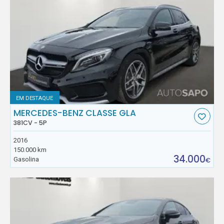
EM DESTAQUE
MERCEDES-BENZ CLASSE GLA
381CV - 5P
2016
150.000 km
34.000
Gasolina
€