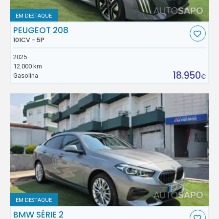
EM DESTAQUE
PEUGEOT 208
101CV - 5P
2025
12.000 km
18.950
Gasolina
€
EM DESTAQUE
BMW SÉRIE 2