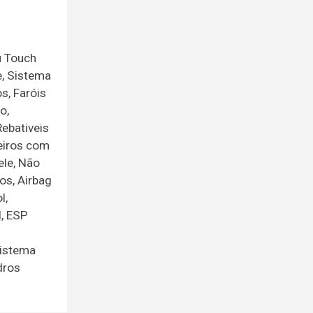
u Touch
e, Sistema
s, Faróis
o,
Rebativeis
teiros com
ele, Não
os, Airbag
l,
l, ESP
Sistema
dros