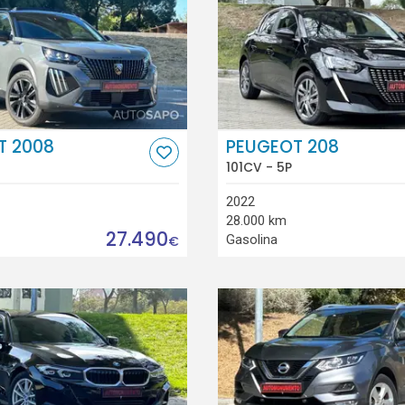
T 2008
PEUGEOT 208
101CV - 5P
2022
28.000 km
27.490
Gasolina
€