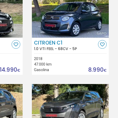
CITROEN C1
1.0 VTI FEEL - 68CV - 5P
2018
47.000 km
14.990
8.990
Gasolina
€
€