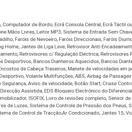
, Computador de Bordo, Ecrã Consola Central, Ecrã Táctil o
fone Mãos Livres, Leitor MP3, Sistema de Entrada Sem Chav
ilho, Faróis de Nevoeiro, Faróis Direccionais, Faróis Diurno
ng Home, Jantes de Liga Leve, Retrovisor Anti-Encadeament
amento, Retrovisores c/ Regulação Eléctrica, Retrovisores 
cos Desportivos, Bancos Dianteiros Aquecidos, Bancos Dian
 Encostos de Cabeça Traseiros, Manete de velocidades em p
sportivo, Volante Multifunções, ABS, Airbag de Passageir
e Segurança, Aviso de velocidade, Botão Start, Cruise Contro
irecção Assistida, EDS Bloqueio Electrónico do Diferencia
 Imobilizador, ISOFIX, Livro de revisões completo, Sensor de
res de Luzes, Sistema de Controle de Pressão dos Pneus, 
tema de Control de Tracção,Ar Condicionado, Jantes 15, Vi