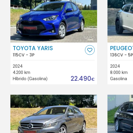
TOYOTA YARIS
PEUGEO
115CV - 3P
136CV - 5P
2024
2024
4.200 km
8.000 km
22.490
Híbrido (Gasolina)
Gasolina
€