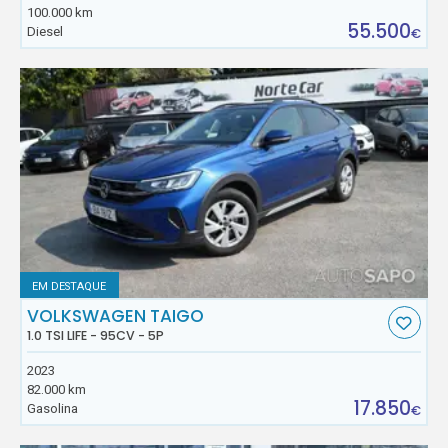
100.000 km
55.500
Diesel
€
EM DESTAQUE
VOLKSWAGEN TAIGO
1.0 TSI LIFE - 95CV - 5P
2023
82.000 km
17.850
Gasolina
€