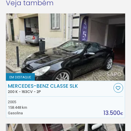
Veja também
EM DESTAQUE
MERCEDES-BENZ CLASSE SLK
200 K - 163CV - 2P
2005
158.448 km
13.500
Gasolina
€