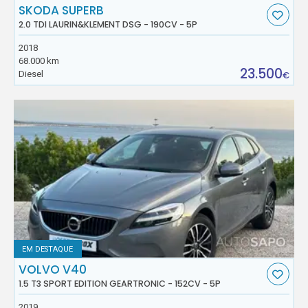
SKODA SUPERB
2.0 TDI LAURIN&KLEMENT DSG - 190CV - 5P
2018
68.000 km
23.500
Diesel
€
EM DESTAQUE
VOLVO V40
1.5 T3 SPORT EDITION GEARTRONIC - 152CV - 5P
2019