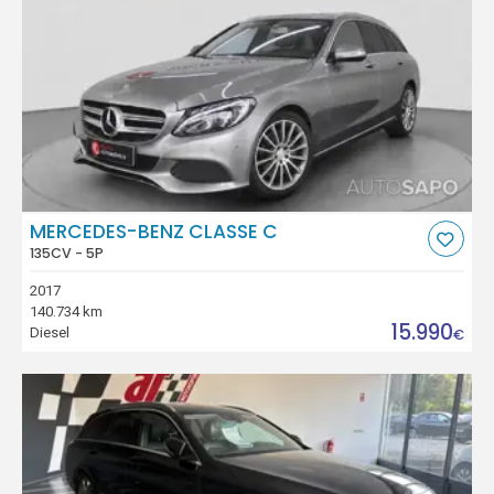
MERCEDES-BENZ CLASSE C
135CV - 5P
2017
140.734 km
15.990
Diesel
€