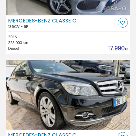
MERCEDES-BENZ CLASSE C
136CV - 5P
2016
223.000 km
17.990
Diesel
€
MERCEDES-BENZ CLASSE C