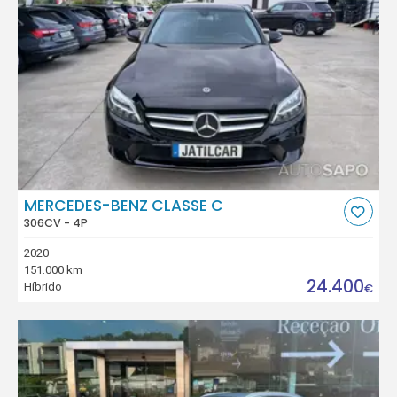
MERCEDES-BENZ CLASSE C
306CV - 4P
2020
151.000 km
24.400
Híbrido
€