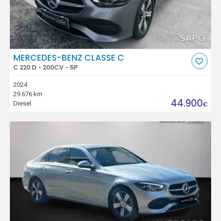
MERCEDES-BENZ CLASSE C
C 220 D - 200CV - 5P
2024
29.676 km
44.900
Diesel
€