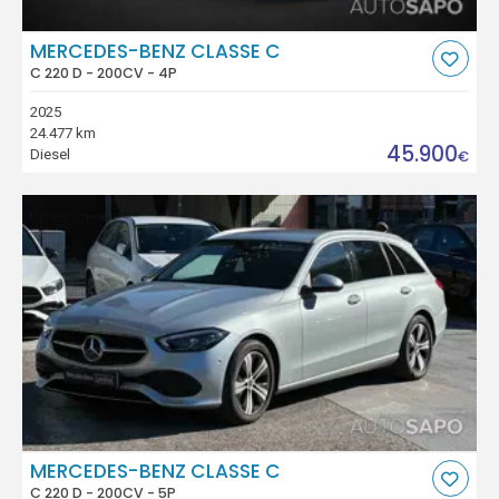
MERCEDES-BENZ CLASSE C
C 220 D - 200CV - 4P
2025
24.477 km
45.900
Diesel
€
MERCEDES-BENZ CLASSE C
C 220 D - 200CV - 5P