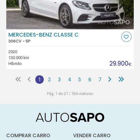
MERCEDES-BENZ CLASSE C
306CV - 5P
2020
130.000 km
29.900
Híbrido
€
1
2
3
4
5
6
7
Pág. 1 de 27 / 536 viaturas
COMPRAR CARRO
VENDER CARRO