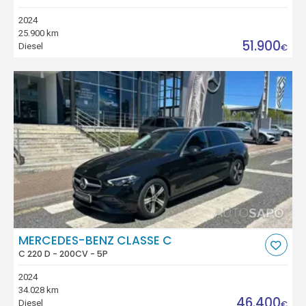
2024
25.900 km
51.900
Diesel
€
MERCEDES-BENZ CLASSE C
C 220 D - 200CV - 5P
2024
34.028 km
46.400
Diesel
€