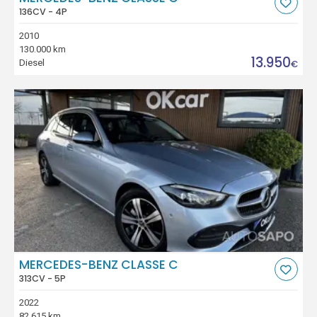
136CV - 4P
2010
130.000 km
13.950
Diesel
€
MERCEDES-BENZ CLASSE C
313CV - 5P
2022
82.615 km