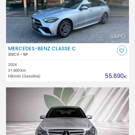
MERCEDES-BENZ CLASSE C
313CV - 5P
2024
31.600 km
55.890
Híbrido (Gasolina)
€