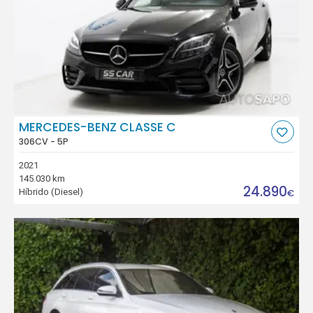
MERCEDES-BENZ CLASSE C
306CV - 5P
2021
145.030 km
24.890
Híbrido (Diesel)
€