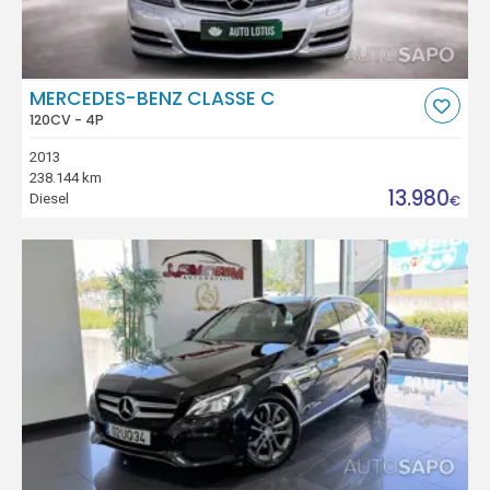
MERCEDES-BENZ CLASSE C
120CV - 4P
2013
238.144 km
13.980
Diesel
€