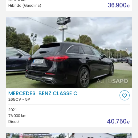
36.900
Híbrido (Gasolina)
€
MERCEDES-BENZ CLASSE C
265CV - 5P
2021
76.000 km
40.750
Diesel
€