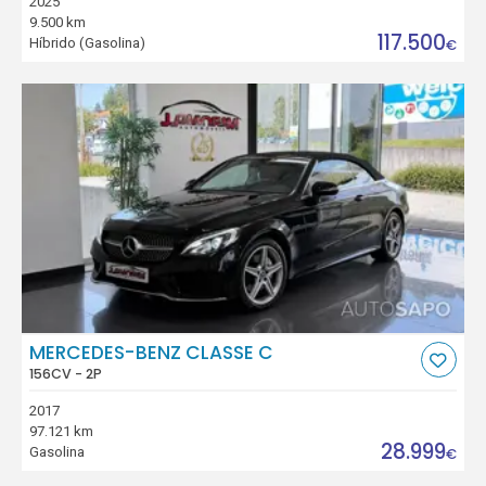
2025
9.500 km
117.500
Híbrido (Gasolina)
€
MERCEDES-BENZ CLASSE C
156CV - 2P
2017
97.121 km
28.999
Gasolina
€