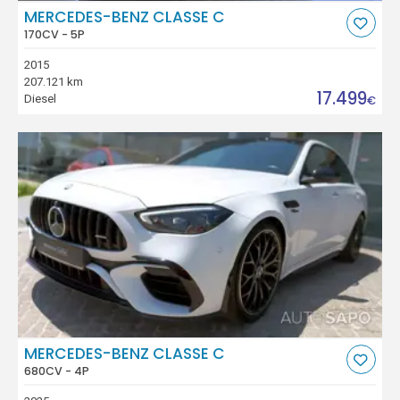
MERCEDES-BENZ CLASSE C
170CV - 5P
2015
207.121 km
17.499
Diesel
€
MERCEDES-BENZ CLASSE C
680CV - 4P