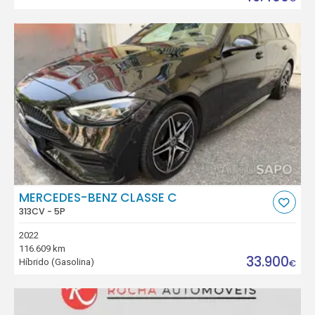
MERCEDES-BENZ CLASSE C
313CV - 5P
2022
116.609 km
33.900
Híbrido (Gasolina)
€