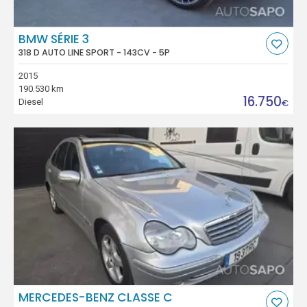
BMW SÉRIE 3
318 D AUTO LINE SPORT - 143CV - 5P
2015
190.530 km
16.750
Diesel
€
MERCEDES-BENZ CLASSE C