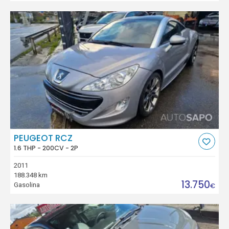
PEUGEOT RCZ
1.6 THP - 200CV - 2P
2011
188.348 km
13.750
Gasolina
€