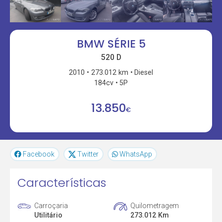
BMW SÉRIE 5
520 D
2010
273.012 km
Diesel
184cv
5P
13.850
€
Facebook
Twitter
WhatsApp
Características
Carroçaria
Quilometragem
Utilitário
273.012 Km