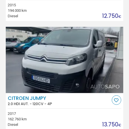
2015
194.000 km
12.750
Diesel
€
CITROEN JUMPY
2.0 HDI AUT. - 120CV - 4P
2017
162.760 km
13.750
Diesel
€