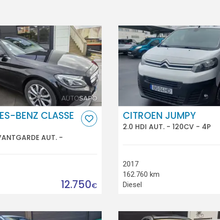
ES-BENZ CLASSE
CITROEN JUMPY
2.0 HDI AUT. - 120CV - 4P
VANTGARDE AUT. -
2017
162.760 km
12.750
Diesel
€