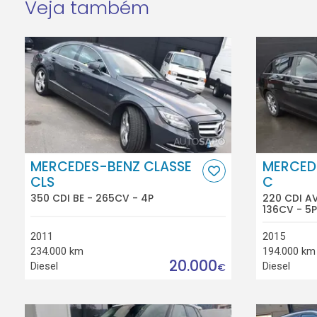
Veja também
MERCEDES-BENZ CLASSE
MERCED
CLS
C
350 CDI BE - 265CV - 4P
220 CDI A
136CV - 5P
2011
2015
234.000 km
194.000 km
20.000
Diesel
Diesel
€