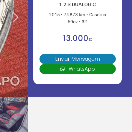
1.2 S DUALOGIC
2015
74.873 km
Gasolina
69cv
3P
13.000
€
Enviar Mensagem
WhatsApp