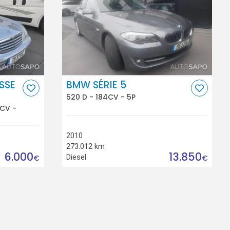
SSE
BMW SÉRIE 5
520 D - 184CV - 5P
CV -
2010
273.012 km
6.000
13.850
Diesel
€
€