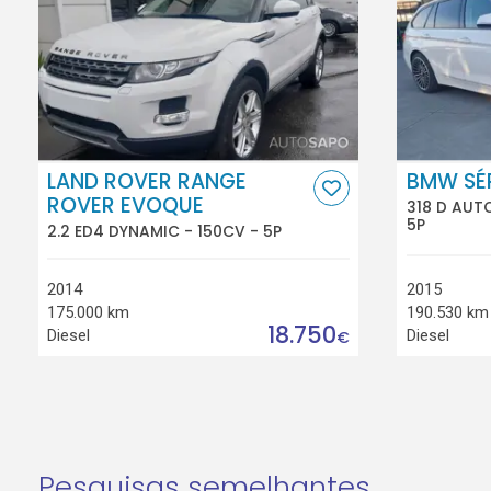
LAND ROVER RANGE
BMW SÉR
ROVER EVOQUE
318 D AUTO
5P
2.2 ED4 DYNAMIC - 150CV - 5P
2014
2015
175.000 km
190.530 km
18.750
Diesel
Diesel
€
Pesquisas semelhantes