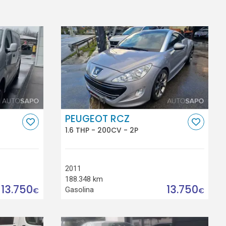
PEUGEOT RCZ
1.6 THP - 200CV - 2P
2011
188.348 km
13.750
13.750
Gasolina
€
€