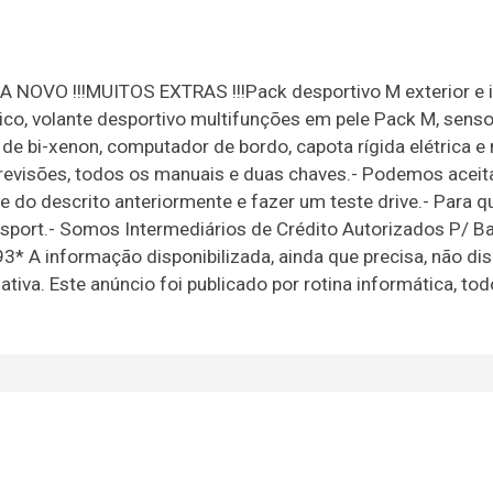
OVO !!!MUITOS EXTRAS !!!Pack desportivo M exterior e in
ico, volante desportivo multifunções em pele Pack M, sens
de bi-xenon, computador de bordo, capota rígida elétrica e
e revisões, todos os manuais e duas chaves.- Podemos aceit
 do descrito anteriormente e fazer um teste drive.- Para q
osport.- Somos Intermediários de Crédito Autorizados P/ B
3* A informação disponibilizada, ainda que precisa, não di
iva. Este anúncio foi publicado por rotina informática, to