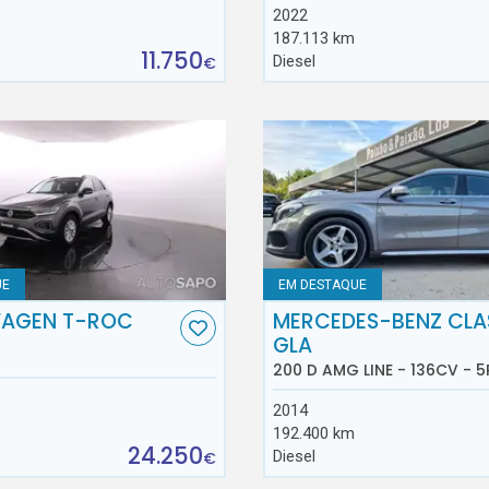
2022
187.113 km
11.750
Diesel
€
UE
EM DESTAQUE
AGEN T-ROC
MERCEDES-BENZ CLA
GLA
200 D AMG LINE - 136CV - 5
2014
192.400 km
24.250
Diesel
€