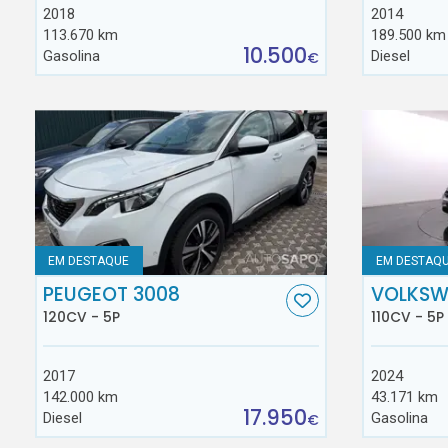
2018
2014
113.670 km
189.500 km
10.500
Gasolina
Diesel
€
EM DESTAQUE
EM DESTAQ
PEUGEOT 3008
VOLKSW
120CV - 5P
110CV - 5P
2017
2024
142.000 km
43.171 km
17.950
Diesel
Gasolina
€