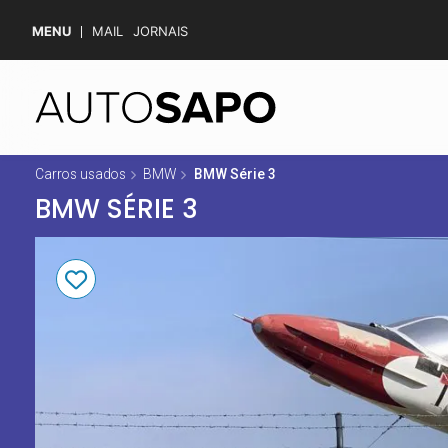
MENU
MAIL
JORNAIS
Carros usados
BMW
BMW Série 3
BMW SÉRIE 3