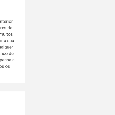
terior,
ores de
 muitos
ar a sua
ualquer
anco de
spensa a
dos os