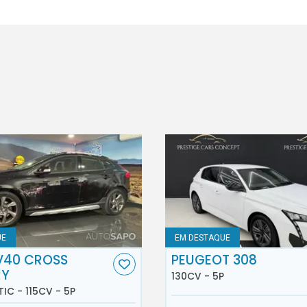
UE
EM DESTAQUE
V40 CROSS
PEUGEOT 308
RY
130CV - 5P
TIC - 115CV - 5P