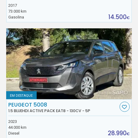
2017
73.000 km
14.500
Gasolina
€
EM DESTAQUE
PEUGEOT 5008
1.5 BLUEHDI ACTIVE PACK EAT8 - 130CV - 5P
2023
44.000 km
28.990
Diesel
€