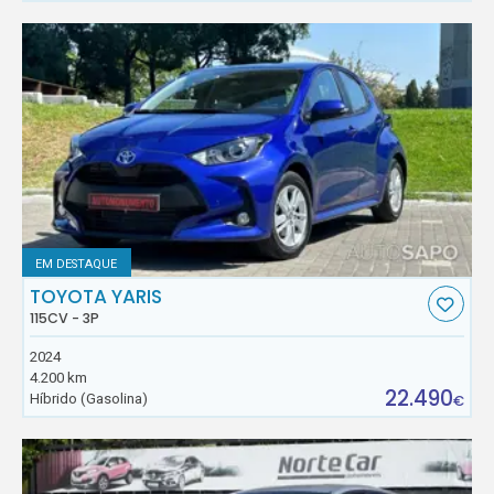
EM DESTAQUE
TOYOTA YARIS
115CV - 3P
2024
4.200 km
22.490
Híbrido (Gasolina)
€