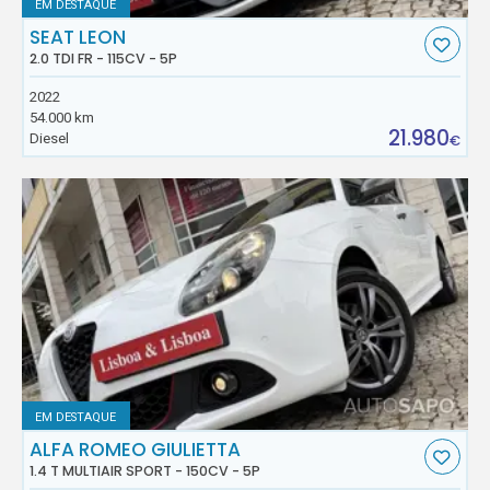
EM DESTAQUE
SEAT LEON
2.0 TDI FR - 115CV - 5P
2022
54.000 km
21.980
Diesel
€
EM DESTAQUE
ALFA ROMEO GIULIETTA
1.4 T MULTIAIR SPORT - 150CV - 5P