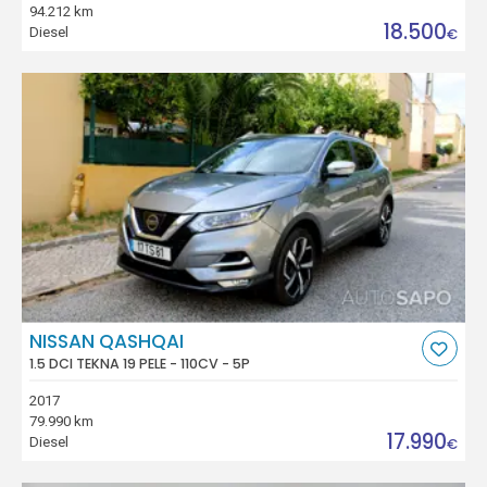
94.212 km
18.500
Diesel
€
NISSAN QASHQAI
1.5 DCI TEKNA 19 PELE - 110CV - 5P
2017
79.990 km
17.990
Diesel
€