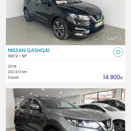
NISSAN QASHQAI
110CV - 5P
2018
232.413 km
14.900
Diesel
€