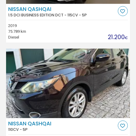
NISSAN QASHQAI
1.5 DCI BUSINESS EDITION DCT - 115CV - 5P
2019
75.789 km
21.200
Diesel
€
NISSAN QASHQAI
110CV - 5P