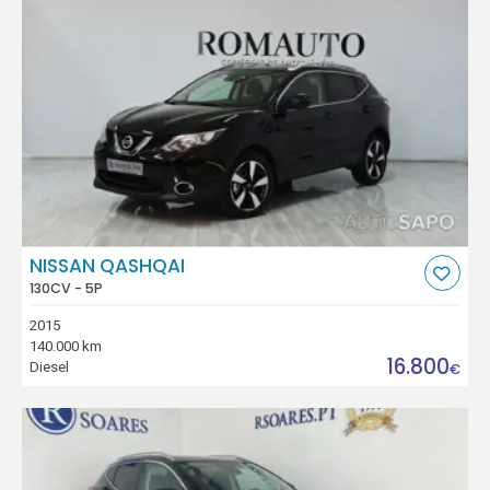
NISSAN QASHQAI
130CV - 5P
2015
140.000 km
16.800
Diesel
€