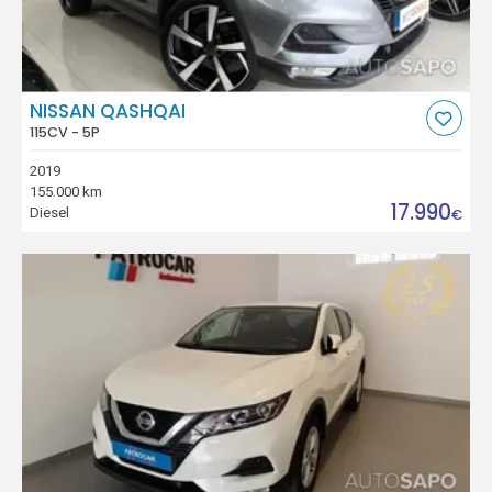
NISSAN QASHQAI
115CV - 5P
2019
155.000 km
17.990
Diesel
€