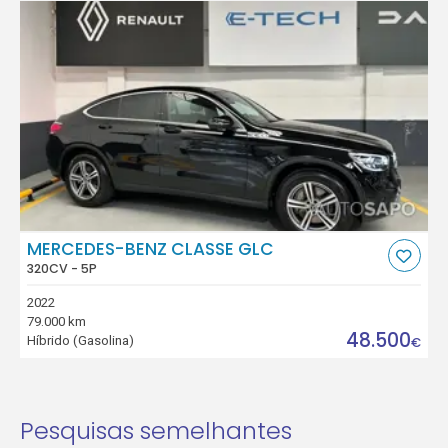
MERCEDES-BENZ CLASSE GLC
320CV - 5P
2022
79.000 km
48.500
Híbrido (Gasolina)
€
Pesquisas semelhantes