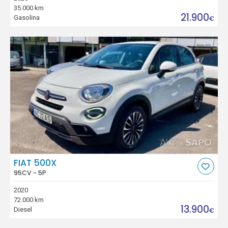
35.000 km
21.900
Gasolina
€
FIAT 500X
95CV - 5P
2020
72.000 km
13.900
Diesel
€