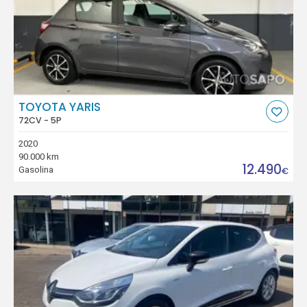
TOYOTA YARIS
72CV - 5P
2020
90.000 km
12.490
Gasolina
€