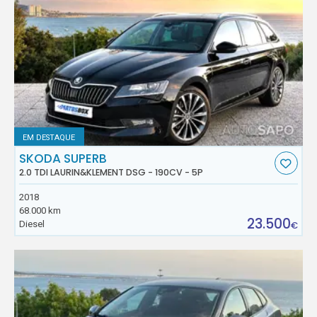
EM DESTAQUE
SKODA SUPERB
2.0 TDI LAURIN&KLEMENT DSG - 190CV - 5P
2018
68.000 km
23.500
Diesel
€