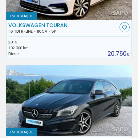
EM DESTAQUE
VOLKSWAGEN TOURAN
1.6 TDI R-LINE - 110CV - 5P
2016
102.000 km
20.750
Diesel
€
EM DESTAQUE