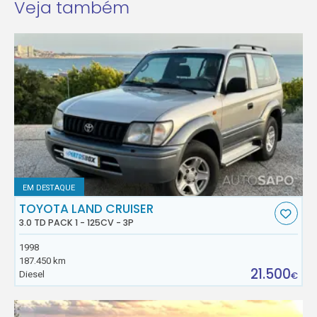
Veja também
EM DESTAQUE
TOYOTA LAND CRUISER
3.0 TD PACK 1 - 125CV - 3P
1998
187.450 km
21.500
Diesel
€