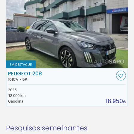
EM DESTAQUE
PEUGEOT 208
101CV - 5P
2025
12.000 km
18.950
Gasolina
€
Pesquisas semelhantes