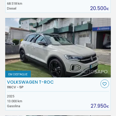
68.518 km
20.500
Diesel
€
EM DESTAQUE
VOLKSWAGEN T-ROC
116CV - 5P
2025
13.000 km
27.950
Gasolina
€