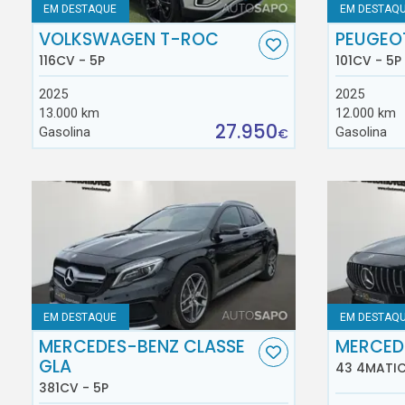
EM DESTAQUE
EM DESTAQ
VOLKSWAGEN T-ROC
PEUGEO
116CV - 5P
101CV - 5P
2025
2025
13.000 km
12.000 km
27.950
Gasolina
Gasolina
€
EM DESTAQUE
EM DESTAQ
MERCEDES-BENZ CLASSE
MERCED
GLA
43 4MATIC
381CV - 5P