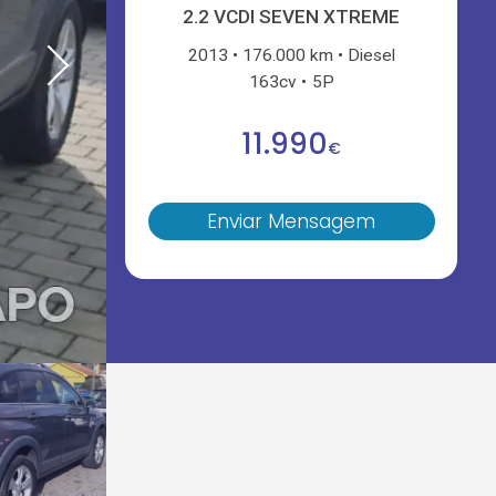
2.2 VCDI SEVEN XTREME
2013
176.000 km
Diesel
163cv
5P
11.990
€
Enviar Mensagem