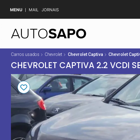
MENU
MAIL
JORNAIS
Carros usados
Chevrolet
Chevrolet Captiva
Chevrolet Capt
CHEVROLET CAPTIVA 2.2 VCDI S