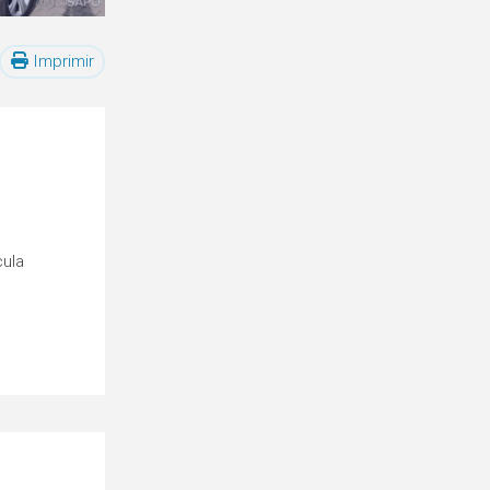
Imprimir
cula
o