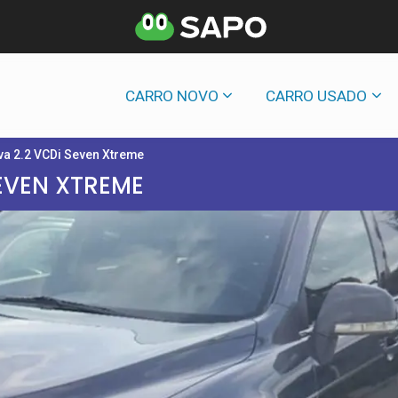
CARRO NOVO
CARRO USADO
iva 2.2 VCDi Seven Xtreme
EVEN XTREME