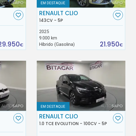
EM DESTAQUE
RENAULT CLIO
143CV - 5P
2025
9.000 km
29.950
21.950
Híbrido (Gasolina)
€
€
EM DESTAQUE
RENAULT CLIO
1.0 TCE EVOLUTION - 100CV - 5P