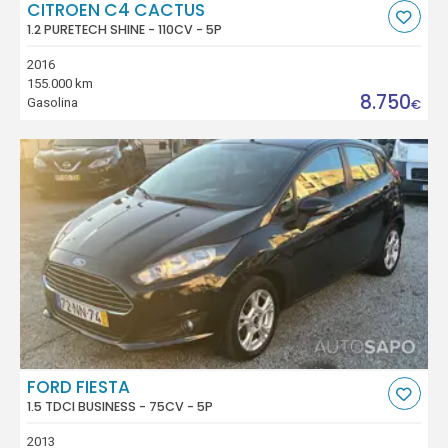
CITROEN C4 CACTUS
1.2 PURETECH SHINE - 110CV - 5P
2016
155.000 km
8.750
Gasolina
€
FORD FIESTA
1.5 TDCI BUSINESS - 75CV - 5P
2013