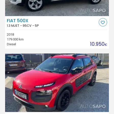
FIAT 500X
1.3 MJET - 95CV - 5P
2018
179.000 km
10.950
Diesel
€