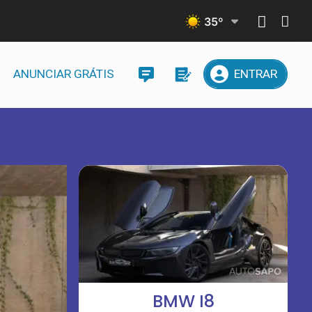
35
º
ANUNCIAR GRÁTIS
ENTRAR
BMW I8