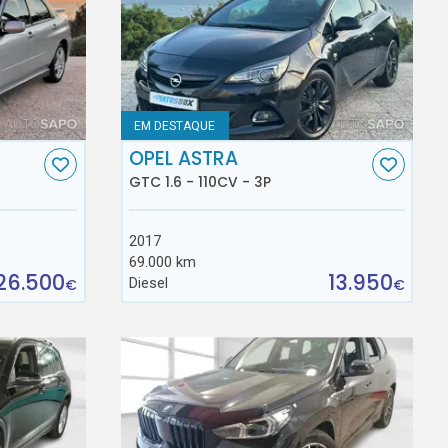
EM DESTAQUE
OPEL ASTRA
GTC 1.6 - 110CV - 3P
2017
69.000 km
26.500
13.950
Diesel
€
€