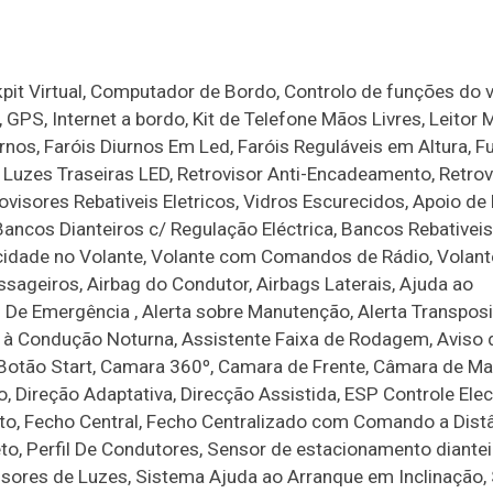
pit Virtual, Computador de Bordo, Controlo de funções do v
 GPS, Internet a bordo, Kit de Telefone Mãos Livres, Leitor 
urnos, Faróis Diurnos Em Led, Faróis Reguláveis em Altura, 
Luzes Traseiras LED, Retrovisor Anti-Encadeamento, Retrov
ovisores Rebativeis Eletricos, Vidros Escurecidos, Apoio de
ancos Dianteiros c/ Regulação Eléctrica, Bancos Rebativeis
ocidade no Volante, Volante com Comandos de Rádio, Volant
ssageiros, Airbag do Condutor, Airbags Laterais, Ajuda ao
 De Emergência , Alerta sobre Manutenção, Alerta Transpos
ia à Condução Noturna, Assistente Faixa de Rodagem, Aviso 
, Botão Start, Camara 360º, Camara de Frente, Câmara de M
, Direção Adaptativa, Direcção Assistida, ESP Controle Ele
o, Fecho Central, Fecho Centralizado com Comando a Distâ
leto, Perfil De Condutores, Sensor de estacionamento diante
nsores de Luzes, Sistema Ajuda ao Arranque em Inclinação,