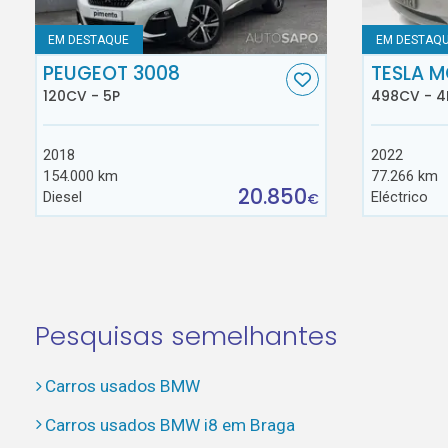
EM DESTAQUE
EM DESTAQ
PEUGEOT 3008
TESLA M
120CV - 5P
498CV - 4
2018
2022
154.000 km
77.266 km
20.850
Diesel
Eléctrico
€
Pesquisas semelhantes
Carros usados BMW
Carros usados BMW i8 em Braga