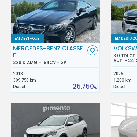
EM DESTAQUE
EM DESTAQ
MERCEDES-BENZ CLASSE
VOLKSW
E
3.0 TDI C
AUT. - 241
220 D AMG - 194CV - 2P
2018
2026
309.750 km
1.200 km
25.750
Diesel
Diesel
€