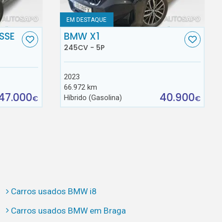
EM DESTAQUE
SSE
BMW X1
245CV - 5P
2023
66.972 km
47.000
40.900
Híbrido (Gasolina)
€
€
Carros usados BMW i8
Carros usados BMW em Braga