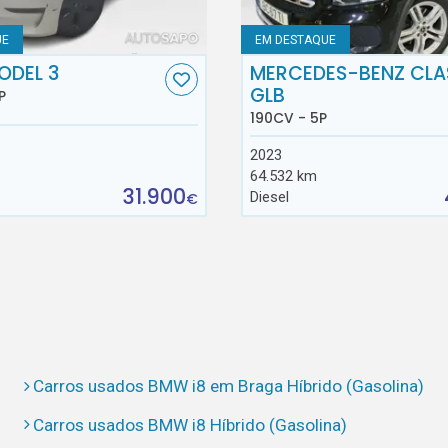
UE
EM DESTAQUE
ODEL 3
MERCEDES-BENZ CLA
GLB
P
190CV - 5P
2023
64.532 km
31.900
Diesel
€
Carros usados BMW i8 em Braga Híbrido (Gasolina)
Carros usados BMW i8 Híbrido (Gasolina)