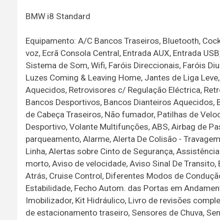
BMW i8 Standard
Equipamento: A/C Bancos Traseiros, Bluetooth, Cock
voz, Ecrã Consola Central, Entrada AUX, Entrada USB,
Sistema de Som, Wifi, Faróis Direccionais, Faróis Di
Luzes Coming & Leaving Home, Jantes de Liga Leve, 
Aquecidos, Retrovisores c/ Regulação Eléctrica, Retr
Bancos Desportivos, Bancos Dianteiros Aquecidos, B
de Cabeça Traseiros, Não fumador, Patilhas de Vel
Desportivo, Volante Multifunções, ABS, Airbag de Pa
parqueamento, Alarme, Alerta De Colisão - Travagem
Linha, Alertas sobre Cinto de Segurança, Assistênc
morto, Aviso de velocidade, Aviso Sinal De Transito
Atrás, Cruise Control, Diferentes Modos de Condução
Estabilidade, Fecho Autom. das Portas em Andament
Imobilizador, Kit Hidráulico, Livro de revisões comp
de estacionamento traseiro, Sensores de Chuva, Se