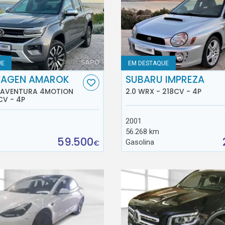
UE
EM DESTAQUE
AGEN AMAROK
SUBARU IMPREZA
D AVENTURA 4MOTION
2.0 WRX - 218CV - 4P
CV - 4P
2001
56.268 km
59.500
Gasolina
€