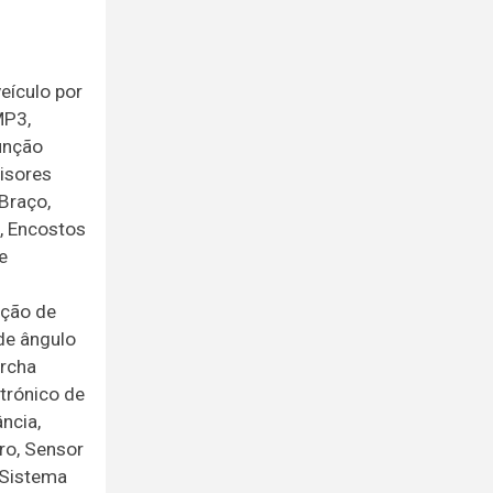
eículo por
MP3,
Função
isores
 Braço,
, Encostos
e
ição de
de ângulo
archa
ctrónico de
ncia,
iro, Sensor
 Sistema