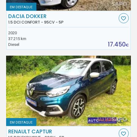
EM DESTAQUE
DACIA DOKKER
1.5 DCI CONFORT - 95CV - 5P
2020
37.215 km
17.450
Diesel
€
EM DESTAQUE
RENAULT CAPTUR