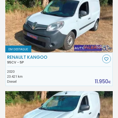
EM DESTAQUE
RENAULT KANGOO
95CV - 5P
2020
23.421 km
11.950
Diesel
€