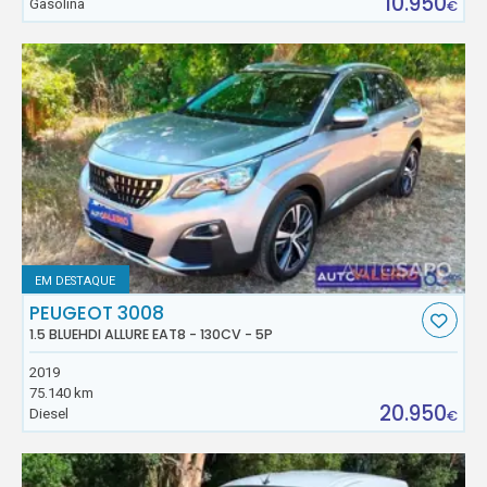
10.950
Gasolina
€
EM DESTAQUE
PEUGEOT 3008
1.5 BLUEHDI ALLURE EAT8 - 130CV - 5P
2019
75.140 km
20.950
Diesel
€