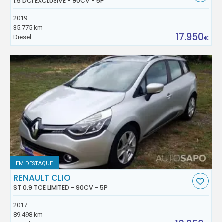
1.5 DCI EXCLUSIVE - 90CV - 5P
2019
35.775 km
17.950
Diesel
€
EM DESTAQUE
RENAULT CLIO
ST 0.9 TCE LIMITED - 90CV - 5P
2017
89.498 km