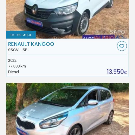
EM DESTAQUE
RENAULT KANGOO
95CV - 5P
2022
77.000 km
13.950
Diesel
€