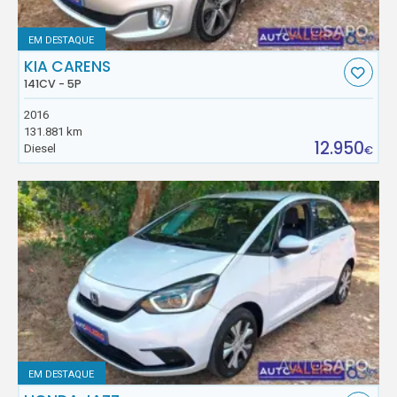
EM DESTAQUE
KIA CARENS
141CV - 5P
2016
131.881 km
12.950
Diesel
€
EM DESTAQUE