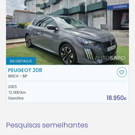
EM DESTAQUE
PEUGEOT 208
101CV - 5P
2025
12.000 km
18.950
Gasolina
€
Pesquisas semelhantes