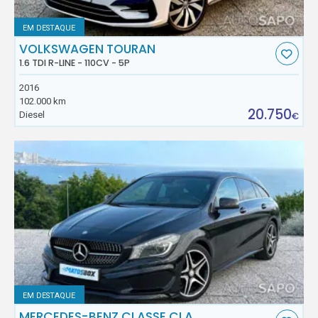
EM DESTAQUE
VOLKSWAGEN TOURAN
1.6 TDI R-LINE - 110CV - 5P
2016
102.000 km
20.750
Diesel
€
EM DESTAQUE
MERCEDES-BENZ CLASSE CLA