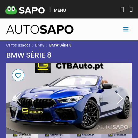
MENU
Carros usados
BMW
BMW Série 8
BMW SÉRIE 8