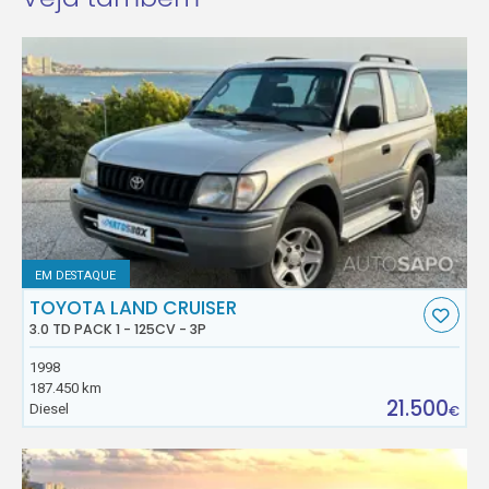
EM DESTAQUE
TOYOTA LAND CRUISER
3.0 TD PACK 1 - 125CV - 3P
1998
187.450 km
21.500
Diesel
€