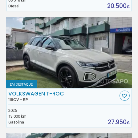
68.518 km
20.500
Diesel
€
EM DESTAQUE
VOLKSWAGEN T-ROC
116CV - 5P
2025
13.000 km
27.950
Gasolina
€