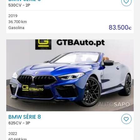
530CV - 2P
2019
36.700 km
83.500
Gasolina
€
BMW SÉRIE 8
625CV - 3P
2022
60.668 km