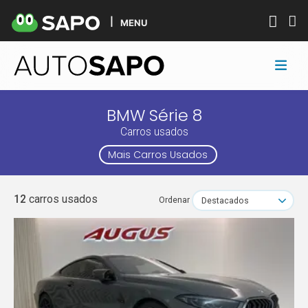
MENU
BMW Série 8
Carros usados
Mais Carros Usados
12
carros usados
Ordenar
Destacados