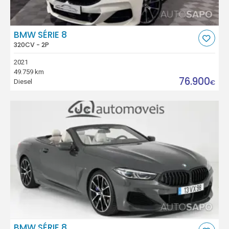
BMW SÉRIE 8
320CV - 2P
2021
49.759 km
76.900
Diesel
€
BMW SÉRIE 8