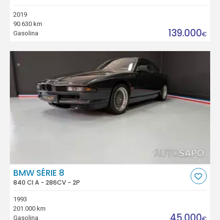
2019
90.630 km
139.000
Gasolina
€
BMW SÉRIE 8
840 CI A - 286CV - 2P
1993
201.000 km
45.000
Gasolina
€