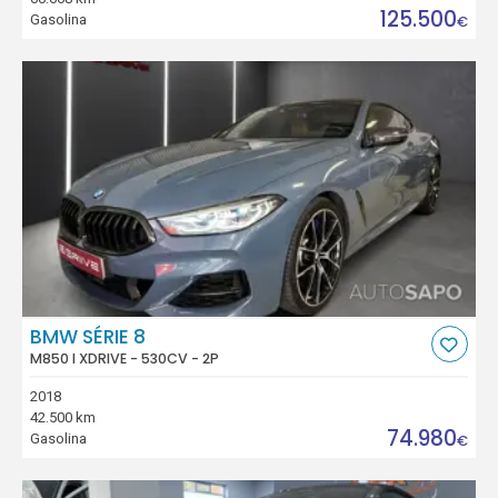
125.500
Gasolina
€
BMW SÉRIE 8
M850 I XDRIVE - 530CV - 2P
2018
42.500 km
74.980
Gasolina
€