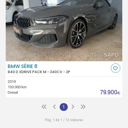
BMW SÉRIE 8
840 D XDRIVE PACK M - 340CV - 2P
2019
130.000 km
79.900
Diesel
€
1
Pág. 1 de 1 / 12 viaturas