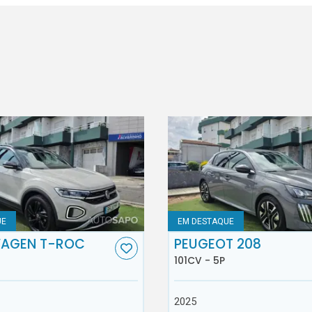
UE
EM DESTAQUE
AGEN T-ROC
PEUGEOT 208
101CV - 5P
2025