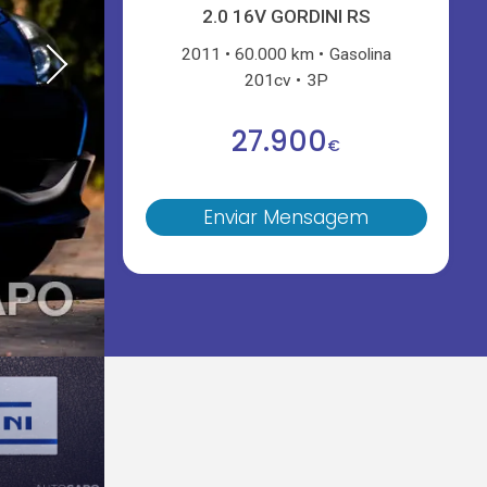
2.0 16V GORDINI RS
2011
60.000 km
Gasolina
201cv
3P
27.900
€
Enviar Mensagem