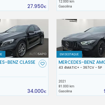
12.000 km
27.950
Gasolina
€
UE
EM DESTAQUE
ES-BENZ CLASSE
MERCEDES-BENZ AM
43 4MATIC+ - 367CV - 5P
2021
81.000 km
34.000
Gasolina
€