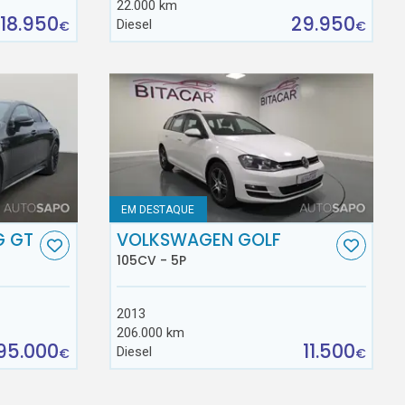
22.000 km
18.950
29.950
Diesel
€
€
EM DESTAQUE
G GT
VOLKSWAGEN GOLF
105CV - 5P
2013
206.000 km
95.000
11.500
Diesel
€
€