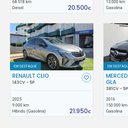
68.518 km
13.000 km
20.500
Diesel
Gasolina
€
EM DESTAQUE
EM DESTAQ
RENAULT CLIO
MERCED
GLA
143CV - 5P
381CV - 5P
2025
2016
9.000 km
150.000 km
21.950
Híbrido (Gasolina)
Gasolina
€