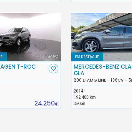
UE
EM DESTAQUE
AGEN T-ROC
MERCEDES-BENZ CLA
GLA
200 D AMG LINE - 136CV - 5
2014
192.400 km
24.250
Diesel
€