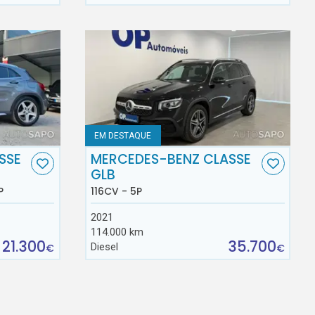
EM DESTAQUE
SSE
MERCEDES-BENZ CLASSE
GLB
P
116CV - 5P
2021
114.000 km
21.300
35.700
Diesel
€
€