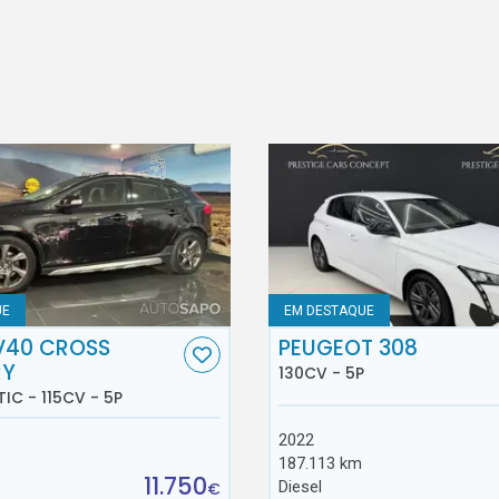
UE
EM DESTAQUE
V40 CROSS
PEUGEOT 308
RY
130CV - 5P
TIC - 115CV - 5P
2022
187.113 km
11.750
Diesel
€