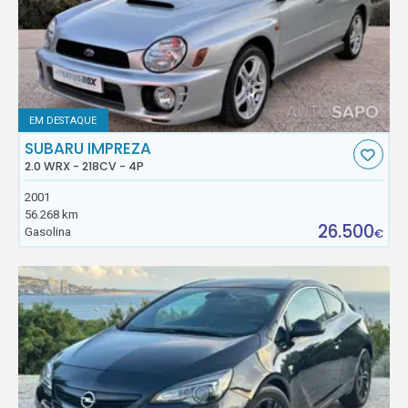
EM DESTAQUE
SUBARU IMPREZA
2.0 WRX - 218CV - 4P
2001
56.268 km
26.500
Gasolina
€