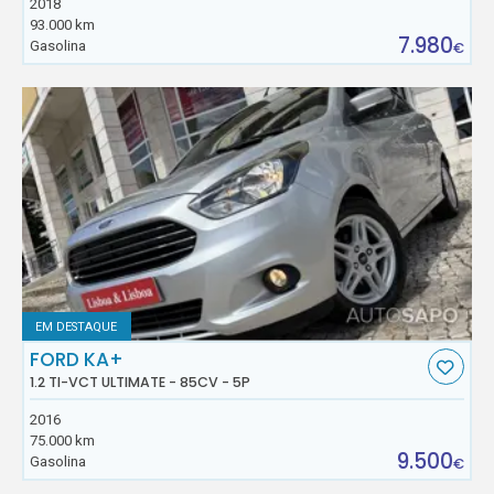
2018
93.000 km
7.980
Gasolina
€
EM DESTAQUE
FORD KA+
1.2 TI-VCT ULTIMATE - 85CV - 5P
2016
75.000 km
9.500
Gasolina
€