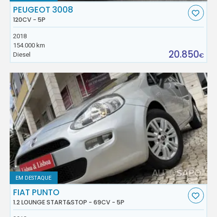
PEUGEOT 3008
120CV - 5P
2018
154.000 km
20.850
Diesel
€
EM DESTAQUE
FIAT PUNTO
1.2 LOUNGE START&STOP - 69CV - 5P