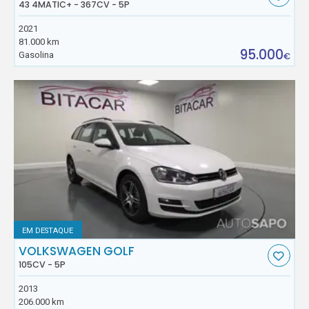
43 4MATIC+ - 367CV - 5P
2021
81.000 km
95.000
Gasolina
€
EM DESTAQUE
VOLKSWAGEN GOLF
105CV - 5P
2013
206.000 km