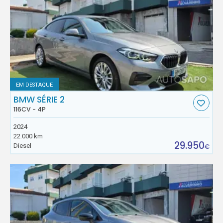
EM DESTAQUE
BMW SÉRIE 2
116CV - 4P
2024
22.000 km
29.950
Diesel
€