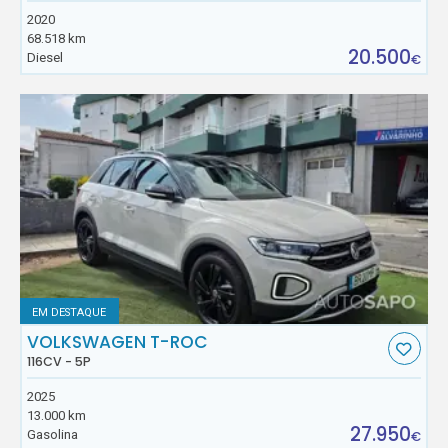
2020
68.518 km
20.500
Diesel
€
EM DESTAQUE
VOLKSWAGEN T-ROC
116CV - 5P
2025
13.000 km
27.950
Gasolina
€