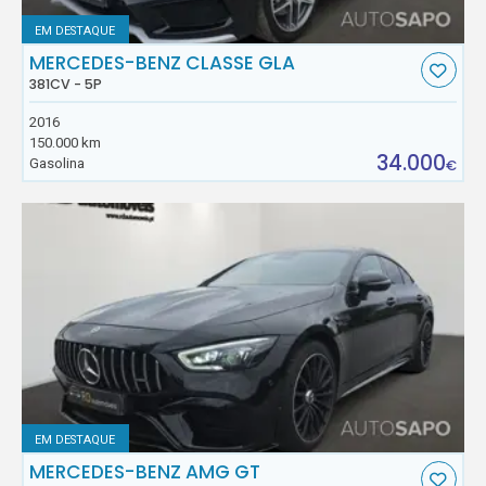
EM DESTAQUE
MERCEDES-BENZ CLASSE GLA
381CV - 5P
2016
150.000 km
34.000
Gasolina
€
EM DESTAQUE
MERCEDES-BENZ AMG GT