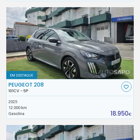
EM DESTAQUE
PEUGEOT 208
101CV - 5P
2025
12.000 km
18.950
Gasolina
€