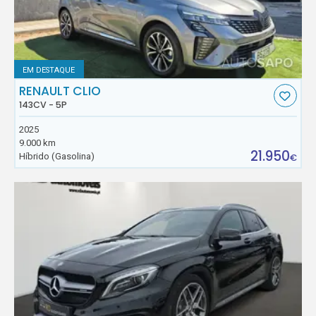
EM DESTAQUE
RENAULT CLIO
143CV - 5P
2025
9.000 km
21.950
Híbrido (Gasolina)
€