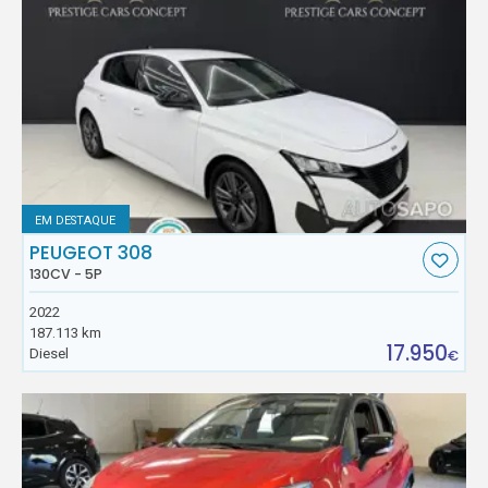
EM DESTAQUE
PEUGEOT 308
130CV - 5P
2022
187.113 km
17.950
Diesel
€