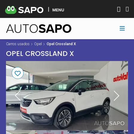
MENU
Carros usados
Opel
Opel Crossland X
OPEL CROSSLAND X