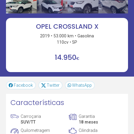
OPEL CROSSLAND X
2019
53.000 km
Gasolina
110cv
5P
14.950
€
Facebook
Twitter
WhatsApp
Características
Carroçaria
Garantia
SUV/TT
18 meses
Quilometragem
Cilindrada