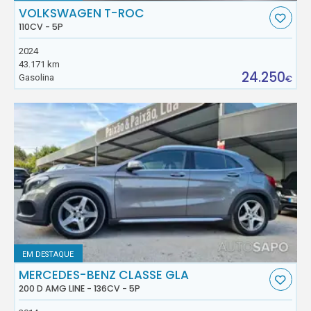
VOLKSWAGEN T-ROC
110CV - 5P
2024
43.171 km
24.250
Gasolina
€
EM DESTAQUE
MERCEDES-BENZ CLASSE GLA
200 D AMG LINE - 136CV - 5P