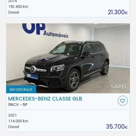
2014
192.400 km
21.300
Diesel
€
EM DESTAQUE
MERCEDES-BENZ CLASSE GLB
116CV - 5P
2021
114.000 km
35.700
Diesel
€