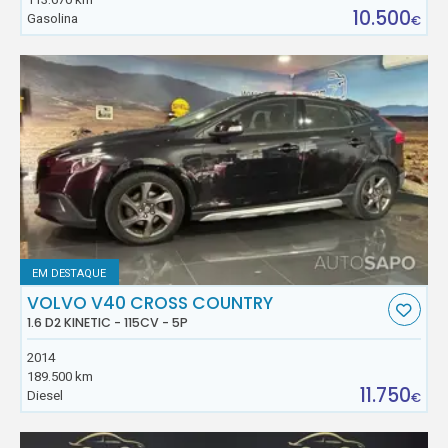
10.500
Gasolina
€
EM DESTAQUE
VOLVO V40 CROSS COUNTRY
1.6 D2 KINETIC - 115CV - 5P
2014
189.500 km
11.750
Diesel
€