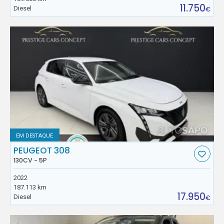
11.750
Diesel
€
EM DESTAQUE
PEUGEOT 308
130CV - 5P
2022
187.113 km
17.950
Diesel
€