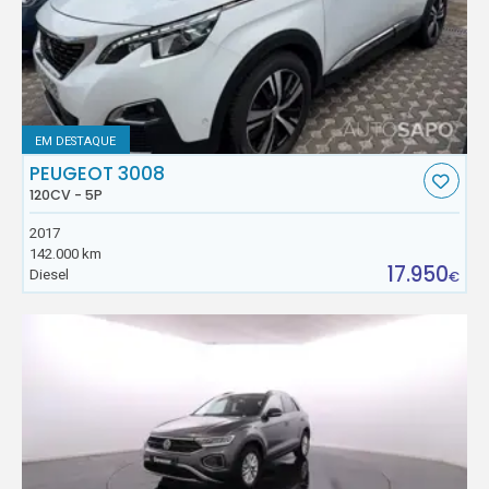
EM DESTAQUE
PEUGEOT 3008
120CV - 5P
2017
142.000 km
17.950
Diesel
€