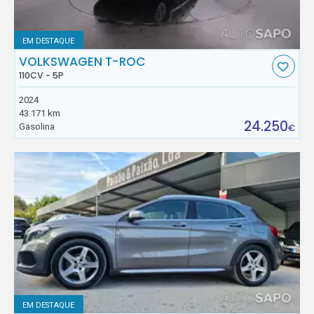
EM DESTAQUE
VOLKSWAGEN T-ROC
110CV - 5P
2024
43.171 km
24.250
Gasolina
€
EM DESTAQUE