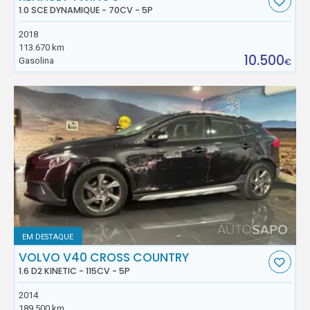
1.0 SCE DYNAMIQUE - 70CV - 5P
2018
113.670 km
10.500
Gasolina
€
EM DESTAQUE
VOLVO V40 CROSS COUNTRY
1.6 D2 KINETIC - 115CV - 5P
2014
189.500 km