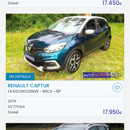
17.450
Diesel
€
EM DESTAQUE
RENAULT CAPTUR
1.5 DCI EXCLUSIVE - 90CV - 5P
2019
35.775 km
17.950
Diesel
€