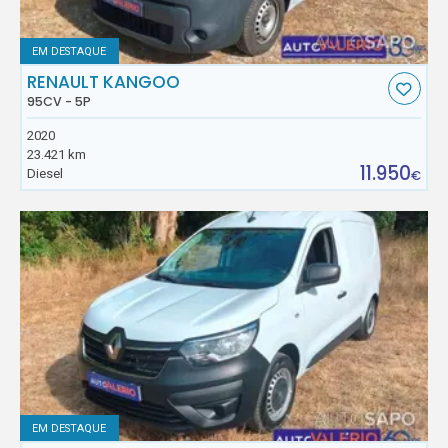
EM DESTAQUE
RENAULT KANGOO
95CV - 5P
2020
23.421 km
11.950
Diesel
€
EM DESTAQUE