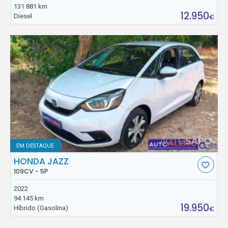
131.881 km
12.950
Diesel
€
EM DESTAQUE
HONDA JAZZ
109CV - 5P
2022
94.145 km
19.950
Híbrido (Gasolina)
€