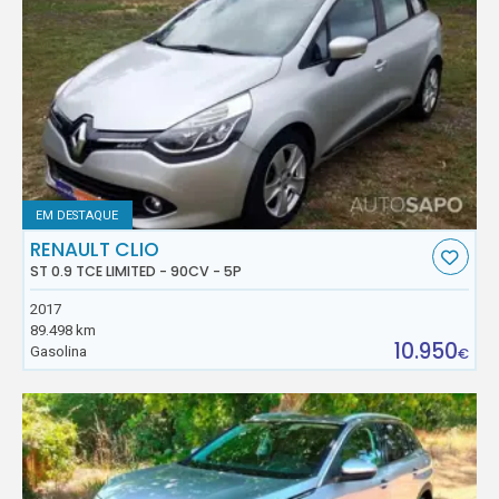
EM DESTAQUE
RENAULT CLIO
ST 0.9 TCE LIMITED - 90CV - 5P
2017
89.498 km
10.950
Gasolina
€