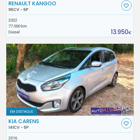
RENAULT KANGOO
95CV - 5P
2022
77.000 km
13.950
Diesel
€
EM DESTAQUE
KIA CARENS
141CV - 5P
2016