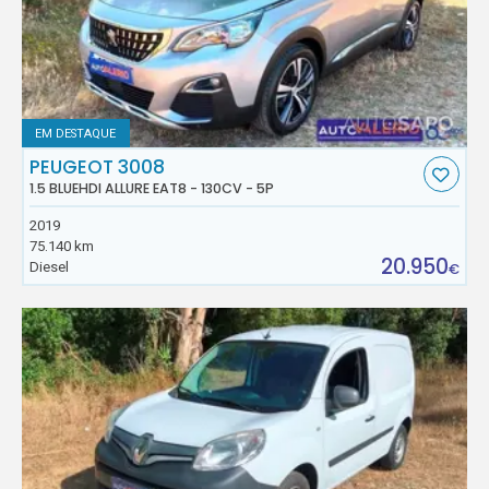
EM DESTAQUE
PEUGEOT 3008
1.5 BLUEHDI ALLURE EAT8 - 130CV - 5P
2019
75.140 km
20.950
Diesel
€