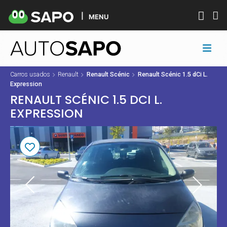
MENU
Carros usados
Renault
Renault Scénic
Renault Scénic 1.5 dCi L.
Expression
RENAULT SCÉNIC 1.5 DCI L.
EXPRESSION