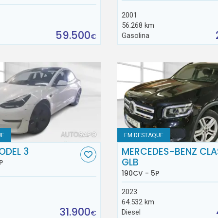
2001
56.268 km
59.500
Gasolina
€
UE
EM DESTAQUE
ODEL 3
MERCEDES-BENZ CLA
GLB
P
190CV - 5P
2023
64.532 km
31.900
Diesel
€