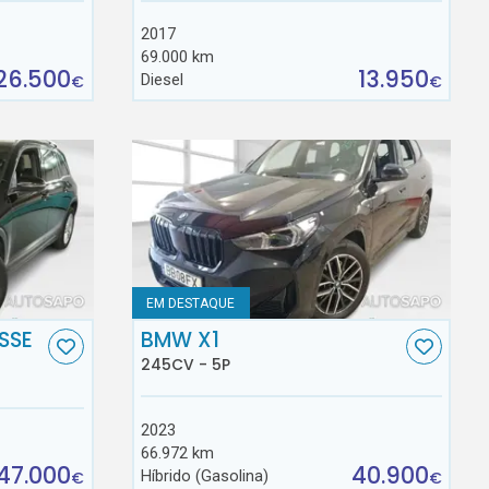
2017
69.000 km
26.500
13.950
Diesel
€
€
EM DESTAQUE
SSE
BMW X1
245CV - 5P
2023
66.972 km
47.000
40.900
Híbrido (Gasolina)
€
€