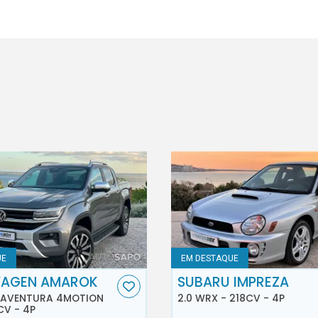
UE
EM DESTAQUE
AGEN AMAROK
SUBARU IMPREZA
D AVENTURA 4MOTION
2.0 WRX - 218CV - 4P
CV - 4P