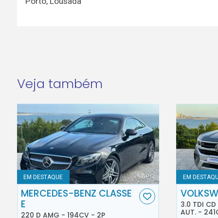
Porto
,
Lousada
Veja também
EM DESTAQUE
EM DESTAQ
MERCEDES-BENZ CLASSE
VOLKSW
E
3.0 TDI C
AUT. - 241
220 D AMG - 194CV - 2P