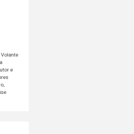
 Volante
a
utor e
ores
o,
ise