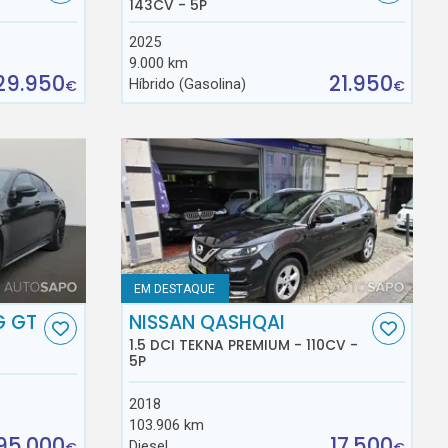
143CV - 5P
2025
9.000 km
29.950
21.950
Híbrido (Gasolina)
€
€
EM DESTAQUE
G GT
NISSAN QASHQAI
1.5 DCI TEKNA PREMIUM - 110CV -
5P
2018
103.906 km
95.000
17.500
Diesel