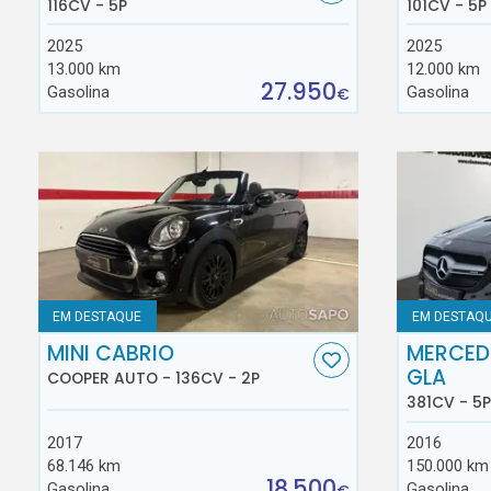
116CV - 5P
101CV - 5P
2025
2025
13.000 km
12.000 km
27.950
Gasolina
Gasolina
€
EM DESTAQUE
EM DESTAQ
MINI CABRIO
MERCED
GLA
COOPER AUTO - 136CV - 2P
381CV - 5P
2017
2016
68.146 km
150.000 km
18.500
Gasolina
Gasolina