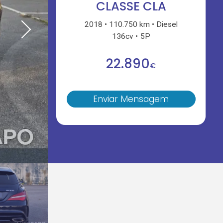
CLASSE CLA
2018
110.750 km
Diesel
136cv
5P
22.890
€
Enviar Mensagem