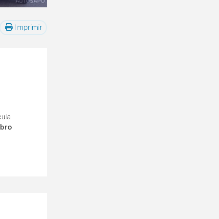
Imprimir
cula
mbro