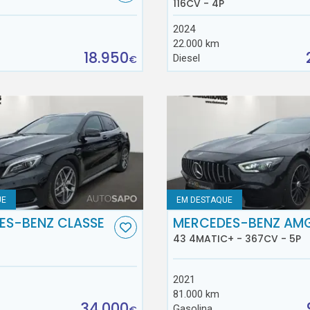
116CV - 4P
2024
22.000 km
18.950
Diesel
€
UE
EM DESTAQUE
ES-BENZ CLASSE
MERCEDES-BENZ AM
43 4MATIC+ - 367CV - 5P
2021
81.000 km
34.000
Gasolina