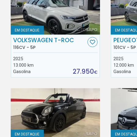
EM DESTAQUE
EM DESTAQ
VOLKSWAGEN T-ROC
PEUGEO
116CV - 5P
101CV - 5P
2025
2025
13.000 km
12.000 km
27.950
Gasolina
Gasolina
€
EM DESTAQUE
EM DESTAQ