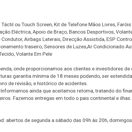
áctil ou Touch Screen, Kit de Telefone Mãos Livres, Faróis
lação Eléctrica, Apoio de Braço, Bancos Desportivos, Volant
 Condutor, Airbags Laterais, Direcção Assistida, ESP Contro
acionamento traseiro, Sensores de Luzes,Ar Condicionado Au
 Tecido, Volante Em Pele
enda, onde proporcionamos aos clientes e investidores de
aturas garantia mínima de 18 meses podendo, ser estendida
vro de revisão, e histórico de acidentes.
 Informamos ainda que aceitamos retoma, tratando do fin
ros. Fazemos entregas em todo o pais continental e ilhas.
and: abertos de segunda a sábado das 09h às 20h, domingos