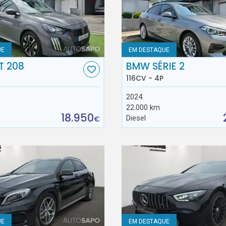
UE
EM DESTAQUE
T 208
BMW SÉRIE 2
116CV - 4P
2024
22.000 km
18.950
Diesel
€
UE
EM DESTAQUE