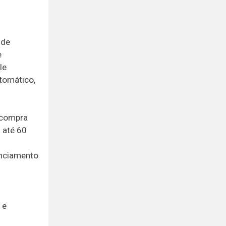
 de
e
le
tomático,
 compra
 até 60
anciamento
 e