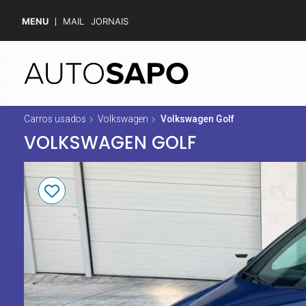
MENU
MAIL
JORNAIS
Carros usados
Volkswagen
Volkswagen Golf
VOLKSWAGEN GOLF