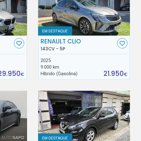
EM DESTAQUE
RENAULT CLIO
143CV - 5P
2025
9.000 km
29.950
21.950
Híbrido (Gasolina)
€
€
EM DESTAQUE