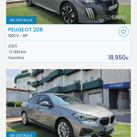
EM DESTAQUE
PEUGEOT 208
101CV - 5P
2025
12.000 km
18.950
Gasolina
€
EM DESTAQUE