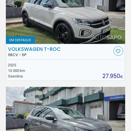
EM DESTAQUE
VOLKSWAGEN T-ROC
116CV - 5P
2025
13.000 km
27.950
Gasolina
€