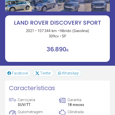
LAND ROVER DISCOVERY SPORT
2021
107.344 km
Híbrido (Gasolina)
309cv
5P
36.890
€
Facebook
Twitter
WhatsApp
Características
Carroçaria
Garantia
SUV/TT
18 meses
Quilometragem
Cilindrada