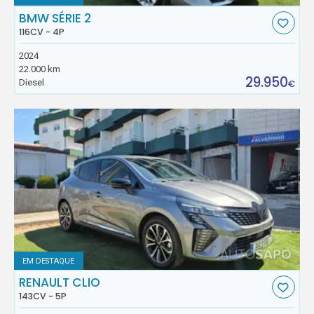
BMW SÉRIE 2
116CV - 4P
2024
22.000 km
29.950
Diesel
€
EM DESTAQUE
RENAULT CLIO
143CV - 5P