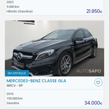
2025
9.000 km
21.950
Híbrido (Gasolina)
€
EM DESTAQUE
MERCEDES-BENZ CLASSE GLA
381CV - 5P
2016
150.000 km
34.000
Gasolina
€