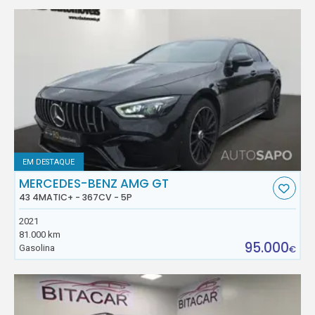
EM DESTAQUE
MERCEDES-BENZ AMG GT
43 4MATIC+ - 367CV - 5P
2021
81.000 km
95.000
Gasolina
€