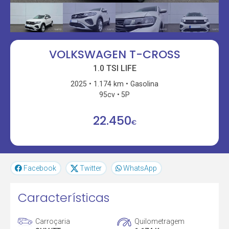
VOLKSWAGEN T-CROSS
1.0 TSI LIFE
2025
1.174 km
Gasolina
95cv
5P
22.450
€
Facebook
Twitter
WhatsApp
Características
Carroçaria
Quilometragem