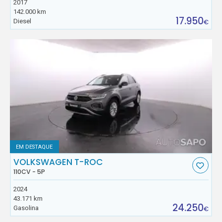
2017
142.000 km
17.950
Diesel
€
EM DESTAQUE
VOLKSWAGEN T-ROC
110CV - 5P
2024
43.171 km
24.250
Gasolina
€