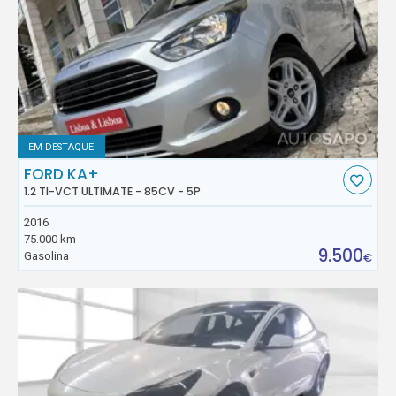
EM DESTAQUE
FORD KA+
1.2 TI-VCT ULTIMATE - 85CV - 5P
2016
75.000 km
9.500
Gasolina
€