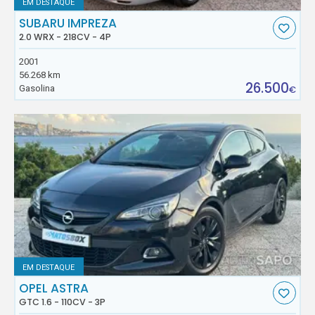
EM DESTAQUE
SUBARU IMPREZA
2.0 WRX - 218CV - 4P
2001
56.268 km
26.500
Gasolina
€
EM DESTAQUE
OPEL ASTRA
GTC 1.6 - 110CV - 3P