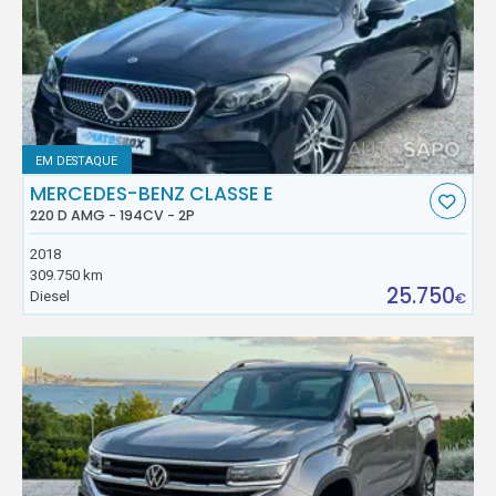
EM DESTAQUE
MERCEDES-BENZ CLASSE E
220 D AMG - 194CV - 2P
2018
309.750 km
25.750
Diesel
€