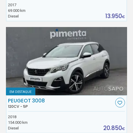
2017
69.000 km
13.950
Diesel
€
EM DESTAQUE
PEUGEOT 3008
120CV - 5P
2018
154.000 km
20.850
Diesel
€