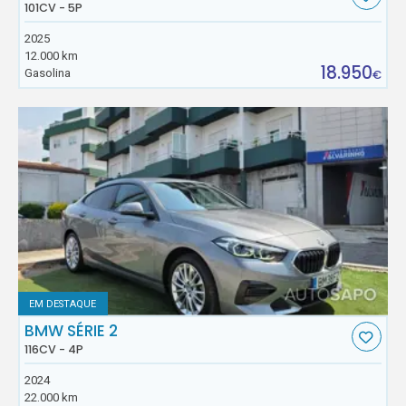
101CV - 5P
2025
12.000 km
18.950
Gasolina
€
EM DESTAQUE
BMW SÉRIE 2
116CV - 4P
2024
22.000 km