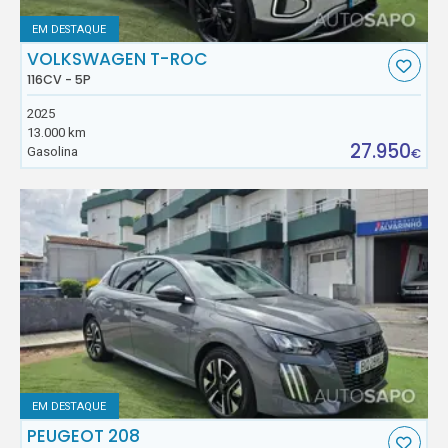
EM DESTAQUE
VOLKSWAGEN T-ROC
116CV - 5P
2025
13.000 km
27.950
Gasolina
€
EM DESTAQUE
PEUGEOT 208