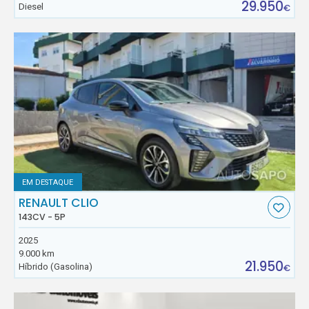
29.950
Diesel
€
EM DESTAQUE
RENAULT CLIO
143CV - 5P
2025
9.000 km
21.950
Híbrido (Gasolina)
€