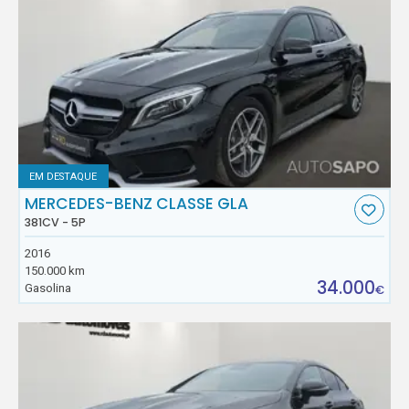
EM DESTAQUE
MERCEDES-BENZ CLASSE GLA
381CV - 5P
2016
150.000 km
34.000
Gasolina
€