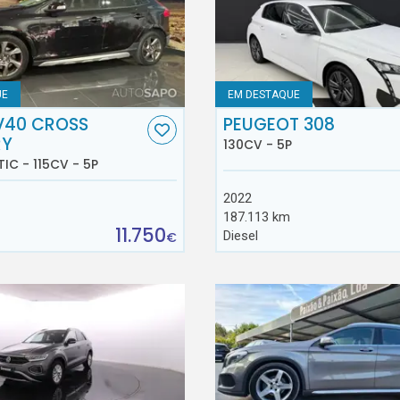
UE
EM DESTAQUE
V40 CROSS
PEUGEOT 308
RY
130CV - 5P
TIC - 115CV - 5P
2022
187.113 km
11.750
Diesel
€