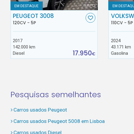
EM DESTAQUE
EM DESTAQ
PEUGEOT 3008
VOLKSW
120CV - 5P
110CV - 5P
2017
2024
142.000 km
43.171 km
17.950
Diesel
Gasolina
€
Pesquisas semelhantes
Carros usados Peugeot
Carros usados Peugeot 5008 em Lisboa
Carros usados Diesel