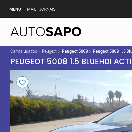
MENU
MAIL
JORNAIS
Carros usados
Peugeot
Peugeot 5008
Peugeot 5008 1.5 Bl
PEUGEOT 5008 1.5 BLUEHDI ACT