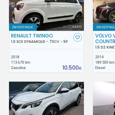
EM DESTAQUE
EM DESTAQ
RENAULT TWINGO
VOLVO 
COUNT
1.0 SCE DYNAMIQUE - 70CV - 5P
1.6 D2 KINE
2018
2014
113.670 km
189.500 km
10.500
Gasolina
Diesel
€