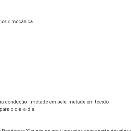
rior e mecânica
na condução - metade em pele, metade em tecido
para o dia-a-dia
os Roadsters/Coupés de meu interesse com acerto de valor 