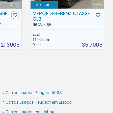
EM DESTAQUE
SSE
MERCEDES-BENZ CLASSE
GLB
P
116CV - 5P
2021
114.000 km
21.300
35.700
Diesel
€
€
Carros usados Peugeot 5008
Carros usados Peugeot em Lisboa
Carros usados em Lisboa