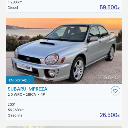
1.200 km
59.500
Diesel
€
EM DESTAQUE
SUBARU IMPREZA
2.0 WRX - 218CV - 4P
2001
56.268 km
26.500
Gasolina
€