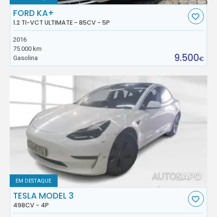
FORD KA+
1.2 TI-VCT ULTIMATE - 85CV - 5P
2016
75.000 km
9.500
Gasolina
€
EM DESTAQUE
TESLA MODEL 3
498CV - 4P