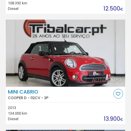
108.392 km
12.500
Diesel
€
MINI CABRIO
COOPER D - 112CV - 3P
2013
134.000 km
13.900
Diesel
€