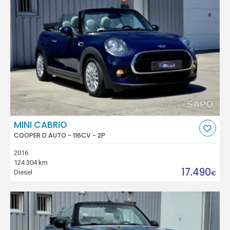
MINI CABRIO
COOPER D AUTO - 116CV - 2P
2016
124.304 km
17.490
Diesel
€