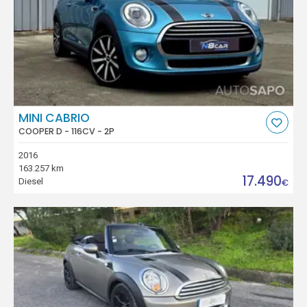
MINI CABRIO
COOPER D - 116CV - 2P
2016
163.257 km
17.490
Diesel
€