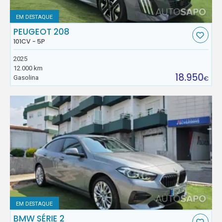
EM DESTAQUE
PEUGEOT 208
101CV - 5P
2025
12.000 km
18.950
Gasolina
€
EM DESTAQUE
BMW SÉRIE 2