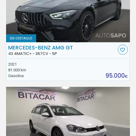
EM DESTAQUE
MERCEDES-BENZ AMG GT
43 4MATIC+ - 367CV - 5P
2021
81.000 km
95.000
Gasolina
€