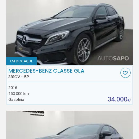
EM DESTAQUE
MERCEDES-BENZ CLASSE GLA
381CV - 5P
2016
150.000 km
34.000
Gasolina
€