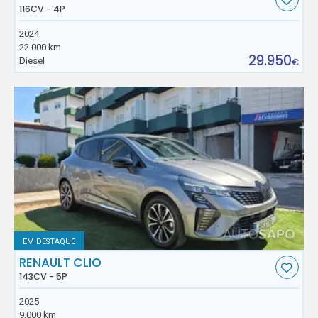
116CV - 4P
2024
22.000 km
29.950
Diesel
€
EM DESTAQUE
RENAULT CLIO
143CV - 5P
2025
9.000 km