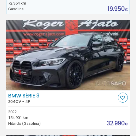
72.364 km
19.950
Gasolina
€
BMW SÉRIE 3
204CV - 4P
2022
154.901 km
32.990
Híbrido (Gasolina)
€