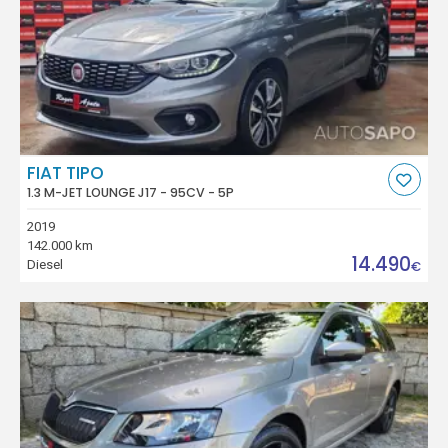
FIAT TIPO
1.3 M-JET LOUNGE J17 - 95CV - 5P
2019
142.000 km
14.490
Diesel
€