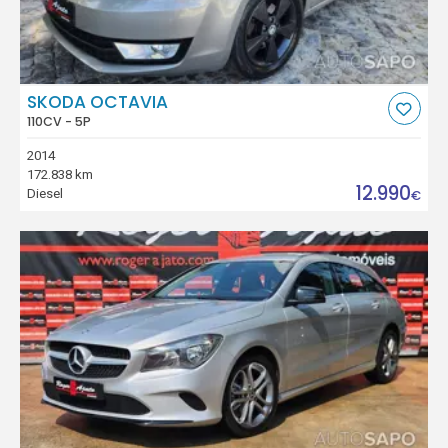
SKODA OCTAVIA
110CV - 5P
2014
172.838 km
12.990
Diesel
€