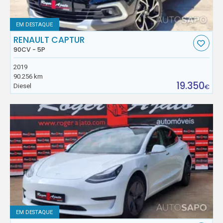
EM DESTAQUE
RENAULT CAPTUR
90CV - 5P
2019
90.256 km
19.350
Diesel
€
EM DESTAQUE