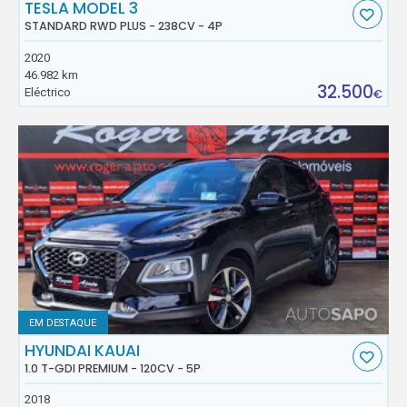
TESLA MODEL 3
STANDARD RWD PLUS - 238CV - 4P
2020
46.982 km
32.500
Eléctrico
€
EM DESTAQUE
HYUNDAI KAUAI
1.0 T-GDI PREMIUM - 120CV - 5P
2018