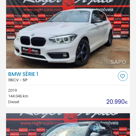
BMW SÉRIE 1
116CV - 5P
2019
144.046 km
20.990
Diesel
€