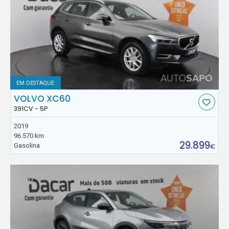
EM DESTAQUE
VOLVO XC60
391CV - 5P
2019
96.570 km
29.899
Gasolina
€