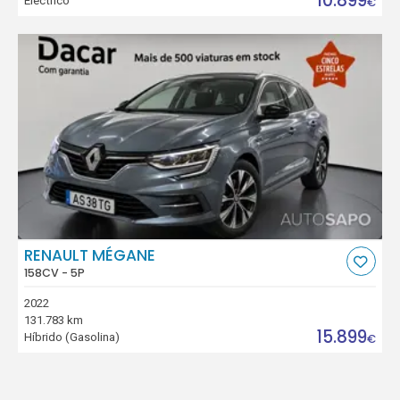
10.899
Eléctrico
€
RENAULT MÉGANE
158CV - 5P
2022
131.783 km
15.899
Híbrido (Gasolina)
€