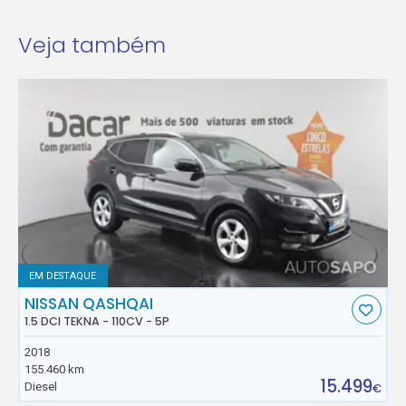
Veja também
EM DESTAQUE
NISSAN QASHQAI
1.5 DCI TEKNA - 110CV - 5P
2018
155.460 km
15.499
Diesel
€