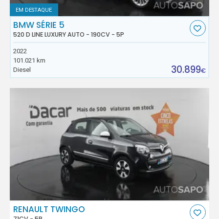
EM DESTAQUE
BMW SÉRIE 5
520 D LINE LUXURY AUTO - 190CV - 5P
2022
101.021 km
30.899
Diesel
€
RENAULT TWINGO
71CV - 5P