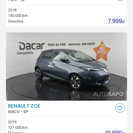
2018
140.000 km
7.999
Gasolina
€
RENAULT ZOE
109CV - 5P
2019
121.000 km