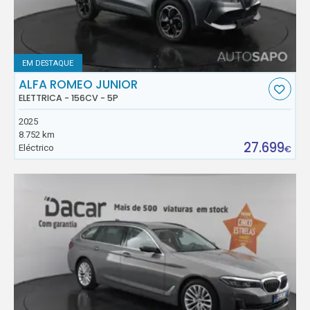
EM DESTAQUE
ALFA ROMEO JUNIOR
ELETTRICA - 156CV - 5P
2025
8.752 km
27.699
Eléctrico
€