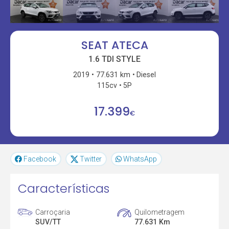
SEAT ATECA
1.6 TDI STYLE
2019
77.631 km
Diesel
115cv
5P
17.399
€
Facebook
Twitter
WhatsApp
Características
Carroçaria
Quilometragem
SUV/TT
77.631 Km