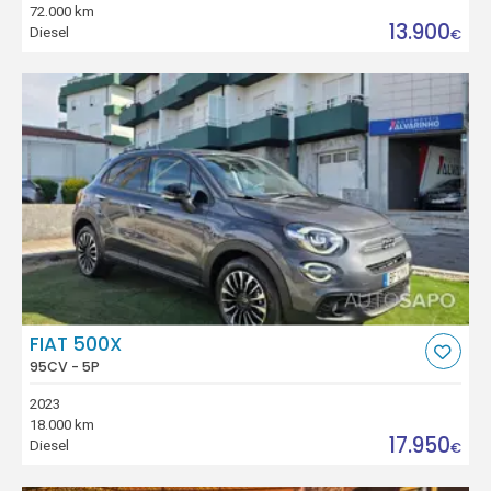
72.000 km
13.900
Diesel
€
FIAT 500X
95CV - 5P
2023
18.000 km
17.950
Diesel
€