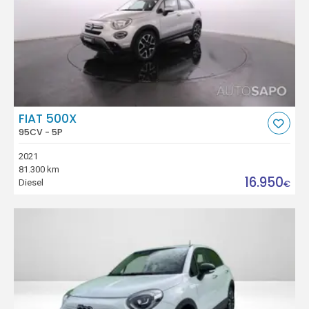
FIAT 500X
95CV - 5P
2021
81.300 km
16.950
Diesel
€