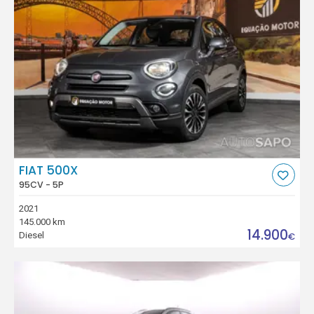
FIAT 500X
95CV - 5P
2021
145.000 km
14.900
Diesel
€